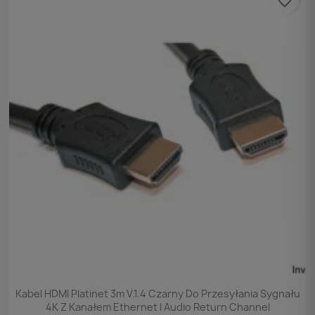
favorite_border
Podgląd

Kabel HDMI Platinet 3m V.1.4 Czarny Do Przesyłania Sygnału
4K Z Kanałem Ethernet I Audio Return Channel