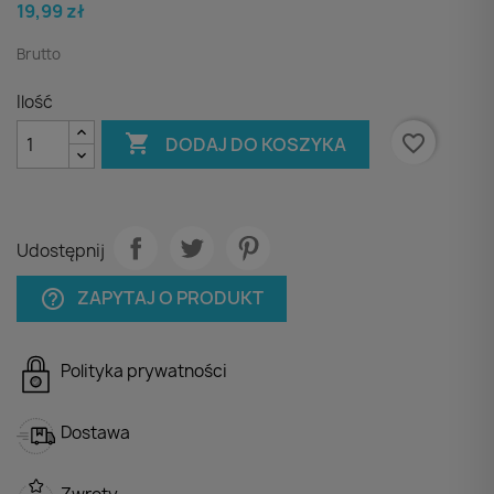
19,99 zł
Brutto
Ilość

favorite_border
DODAJ DO KOSZYKA
Udostępnij
ZAPYTAJ O PRODUKT
help_outline
Polityka prywatności
Dostawa