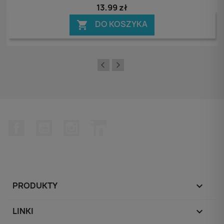
13,99 zł
DO KOSZYKA

Facebook
YouTube
Instagram
LinkedIn
PRODUKTY

LINKI
