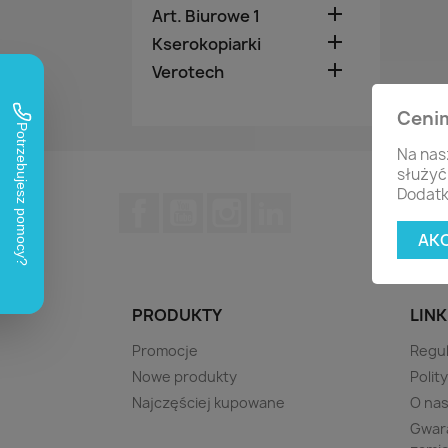

Art. Biurowe 1

Kserokopiarki

Verotech
Ceni
Na nas
służyć
Dodatk
Facebook
YouTube
Instagram
LinkedIn
AK
PRODUKTY
LINK
Promocje
Regu
Nowe produkty
Polit
Najczęściej kupowane
O na
Gwara