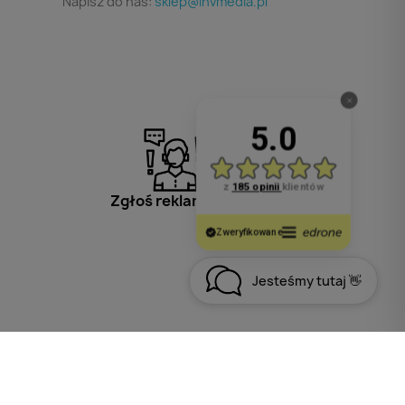
Napisz do nas:
sklep@invmedia.pl
Zgłoś reklamację
Jesteśmy tutaj 👋