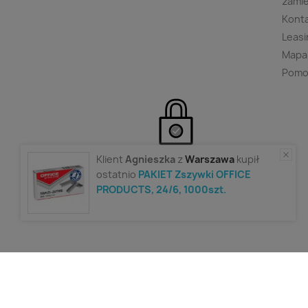
zami
Kont
Leasi
Mapa
Pomo
Polityka prywatności
Klient
Agnieszka
z
Warszawa
kupił
ostatnio
PAKIET Zszywki OFFICE
PRODUCTS, 24/6, 1000szt.
Filtry
Wpisz minimum 2 znaki aby w