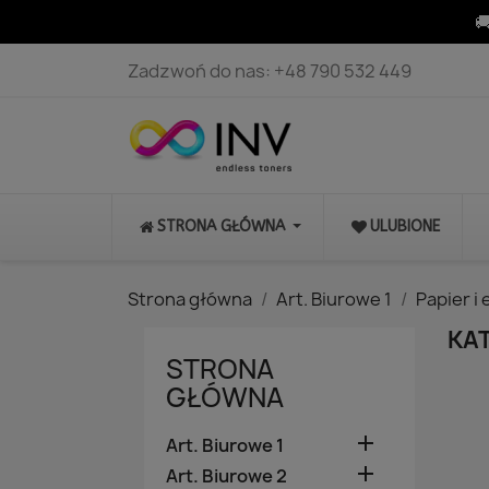

Zadzwoń do nas:
+48 790 532 449
STRONA GŁÓWNA
ULUBIONE
Strona główna
Art. Biurowe 1
Papier i 
KA
STRONA
GŁÓWNA

Art. Biurowe 1

Art. Biurowe 2