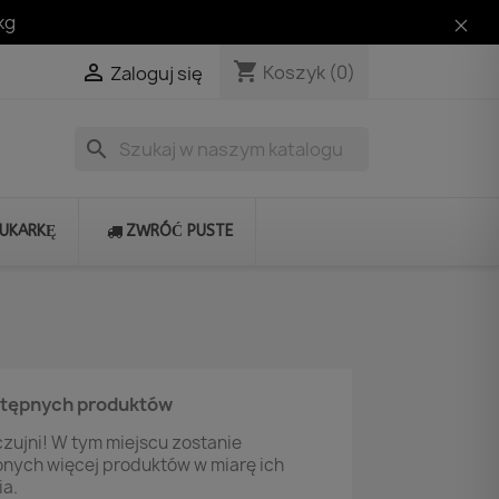
kg
shopping_cart

Koszyk
(0)
Zaloguj się
search
RUKARKĘ
ZWRÓĆ PUSTE
stępnych produktów
zujni! W tym miejscu zostanie
onych więcej produktów w miarę ich
a.