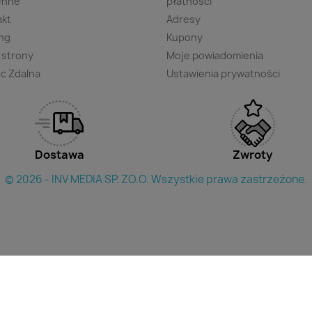
enne
płatności
akt
Adresy
ng
Kupony
 strony
Moje powiadomienia
c Zdalna
Ustawienia prywatności
Dostawa
Zwroty
© 2026 - INV MEDIA SP. ZO.O. Wszystkie prawa zastrzeżone.
×
yszukac