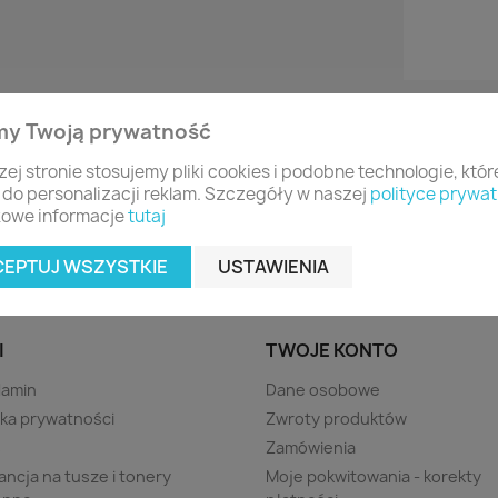
my Twoją prywatność
zej stronie stosujemy pliki cookies i podobne technologie, któ
 do personalizacji reklam. Szczegóły w naszej
polityce prywat
owe informacje
tutaj
CEPTUJ WSZYSTKIE
USTAWIENIA
I
TWOJE KONTO
lamin
Dane osobowe
yka prywatności
Zwroty produktów
s
Zamówienia
ncja na tusze i tonery
Moje pokwitowania - korekty