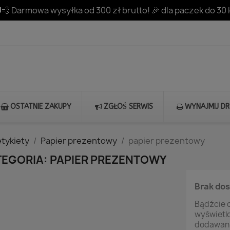
💨 Darmowa wysyłka od 300 zł brutto! 🎉 dla paczek do 30 
OSTATNIE ZAKUPY
ZGŁOŚ SERWIS
WYNAJMIJ D
etykiety
Papier prezentowy
papier prezentowy
TEGORIA: PAPIER PREZENTOWY
Brak do
Bądźcie c
wyświetl
dodawani