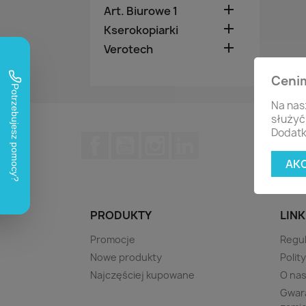

Art. Biurowe 1

Kserokopiarki

Verotech
Ceni
Na nas
służyć
Dodatk
Facebook
YouTube
Instagram
LinkedIn
AK
PRODUKTY
LINK
Promocje
Regu
Nowe produkty
Polit
Najczęściej kupowane
O na
Gwara