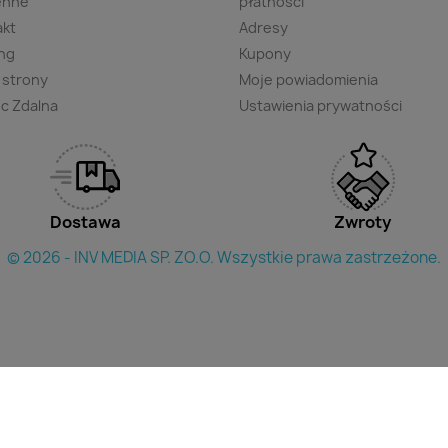
enne
płatności
akt
Adresy
ng
Kupony
 strony
Moje powiadomienia
c Zdalna
Ustawienia prywatności
Dostawa
Zwroty
© 2026 - INV MEDIA SP. ZO.O. Wszystkie prawa zastrzeżone.
×
yszukac