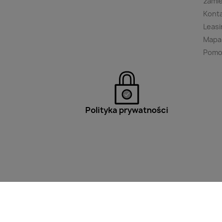
zami
Kont
Leasi
Mapa
Pomo
Polityka prywatności
Filtry
Wpisz minimum 2 znaki aby w