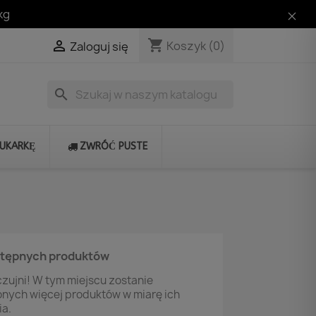
kg
shopping_cart

Koszyk
(0)
Zaloguj się
search
RUKARKĘ
ZWRÓĆ PUSTE
stępnych produktów
zujni! W tym miejscu zostanie
onych więcej produktów w miarę ich
a.