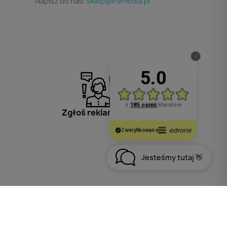
Napisz do nas:
sklep@invmedia.pl
Zgłoś reklamację
Jesteśmy tutaj 👋