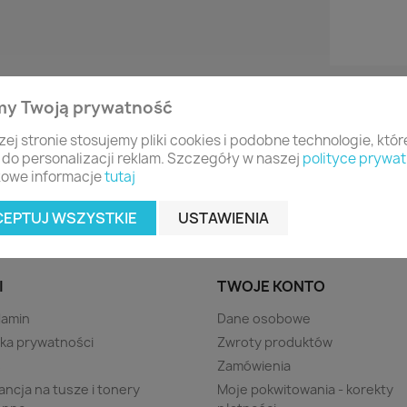
my Twoją prywatność
zej stronie stosujemy pliki cookies i podobne technologie, któ
 do personalizacji reklam. Szczegóły w naszej
polityce prywat
owe informacje
tutaj
CEPTUJ WSZYSTKIE
USTAWIENIA
I
TWOJE KONTO
lamin
Dane osobowe
yka prywatności
Zwroty produktów
s
Zamówienia
ncja na tusze i tonery
Moje pokwitowania - korekty