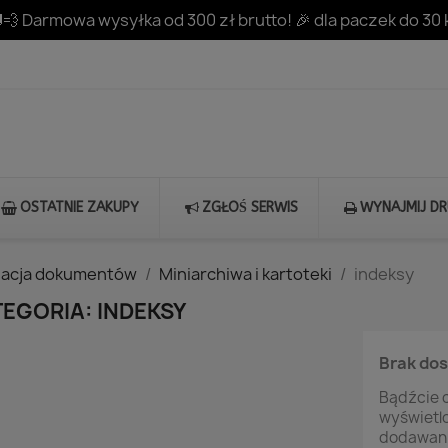
💨 Darmowa wysyłka od 300 zł brutto! 🎉 dla paczek do 30 
OSTATNIE ZAKUPY
ZGŁOŚ SERWIS
WYNAJMIJ D
zacja dokumentów
Miniarchiwa i kartoteki
indeksy
EGORIA: INDEKSY
Brak do
Bądźcie c
wyświetl
dodawani