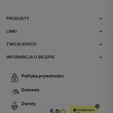
PRODUKTY

LINKI

TWOJE KONTO

INFORMACJA O SKLEPIE
keyboard_arrow_down
Polityka prywatności
Dostawa
Zwroty