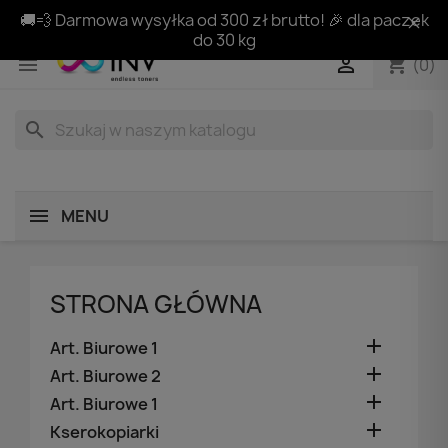
🚚💨 Darmowa wysyłka od 300 zł brutto! 🎉 dla paczek
do 30 kg
shopping_cart


(0)
search
MENU
STRONA GŁÓWNA

Art. Biurowe 1

Art. Biurowe 2

Art. Biurowe 1

Kserokopiarki