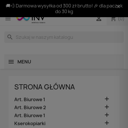
🚚💨 Darmowa wysyłka od 300 zł brutto! 🎉 dla paczek
do 30 kg
shopping_cart


(0)
search
MENU
STRONA GŁÓWNA

Art. Biurowe 1

Art. Biurowe 2

Art. Biurowe 1

Kserokopiarki