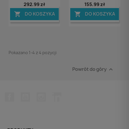
292,99 zł
155,99 zł
DO KOSZYKA
DO KOSZYKA


Pokazano 1-4 z 4 pozycji
Powrót do góry

Facebook
YouTube
Instagram
LinkedIn