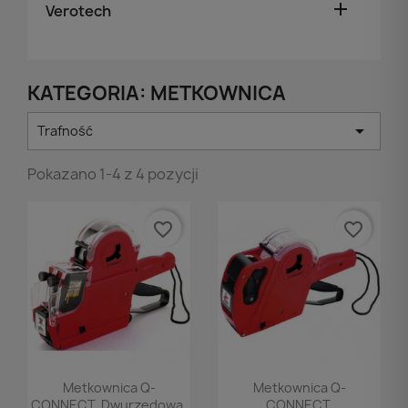

Verotech
KATEGORIA: METKOWNICA

Trafność
Pokazano 1-4 z 4 pozycji
favorite_border
favorite_border
Podgląd
Podgląd


Metkownica Q-
Metkownica Q-
CONNECT, Dwurzędowa,
CONNECT,