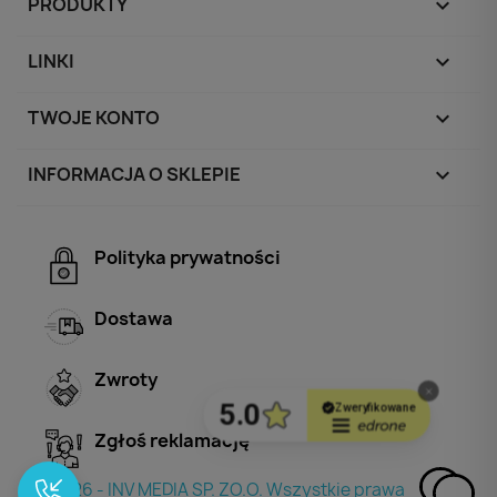
PRODUKTY

LINKI

TWOJE KONTO

INFORMACJA O SKLEPIE
keyboard_arrow_down
Polityka prywatności
Dostawa
Zwroty
Zgłoś reklamację
© 2026 - INV MEDIA SP. ZO.O. Wszystkie prawa