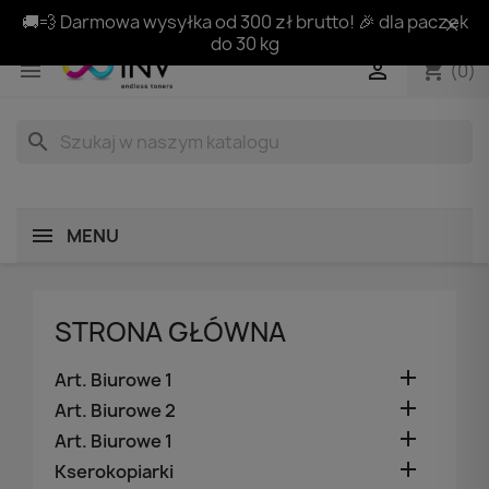
🚚💨 Darmowa wysyłka od 300 zł brutto! 🎉 dla paczek
do 30 kg
shopping_cart


(0)
search
MENU
STRONA GŁÓWNA

Art. Biurowe 1

Art. Biurowe 2

Art. Biurowe 1

Kserokopiarki