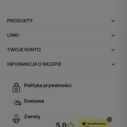
PRODUKTY

LINKI

TWOJE KONTO

INFORMACJA O SKLEPIE
keyboard_arrow_down
Polityka prywatności
Dostawa
Zwroty