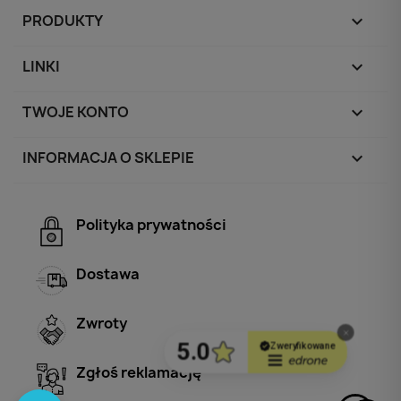
PRODUKTY

LINKI

TWOJE KONTO

INFORMACJA O SKLEPIE
keyboard_arrow_down
Polityka prywatności
Dostawa
Zwroty
Zgłoś reklamację