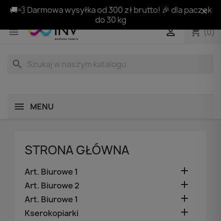
🚚💨 Darmowa wysyłka od 300 zł brutto! 🎉 dla paczek
do 30 kg
shopping_cart


(0)
search
MENU
STRONA GŁÓWNA

Art. Biurowe 1

Art. Biurowe 2

Art. Biurowe 1

Kserokopiarki