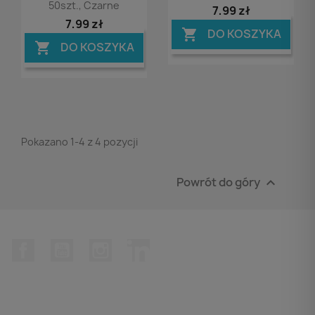
50szt., Czarne
7,99 zł
7,99 zł
DO KOSZYKA

DO KOSZYKA

Pokazano 1-4 z 4 pozycji
Powrót do góry

Facebook
YouTube
Instagram
LinkedIn