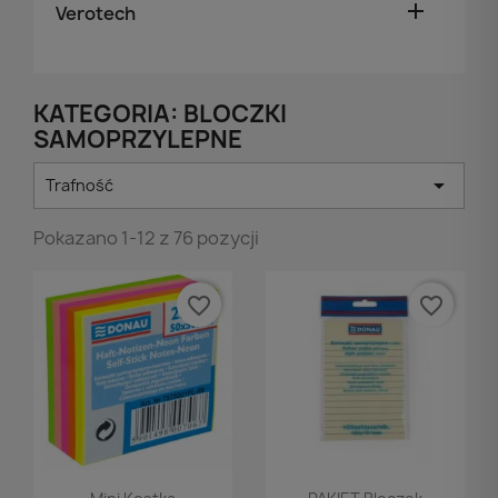

Verotech
KATEGORIA: BLOCZKI
SAMOPRZYLEPNE

Trafność
Pokazano 1-12 z 76 pozycji
favorite_border
favorite_border
Podgląd
Podgląd

