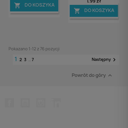
1,99 zł
DO KOSZYKA

DO KOSZYKA

Pokazano 1-12 z 76 pozycji
1

Następny
2
3
…
7
Powrót do góry

Facebook
YouTube
Instagram
LinkedIn