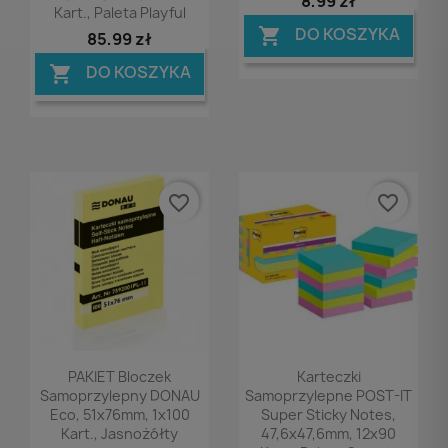
8,99 zł
Kart., Paleta Playful
DO KOSZYKA

85,99 zł
DO KOSZYKA

favorite_border
favorite_border
Podgląd
Podgląd


PAKIET Bloczek
Karteczki
Samoprzylepny DONAU
Samoprzylepne POST-IT
Eco, 51x76mm, 1x100
Super Sticky Notes,
Kart., Jasnożółty
47,6x47,6mm, 12x90