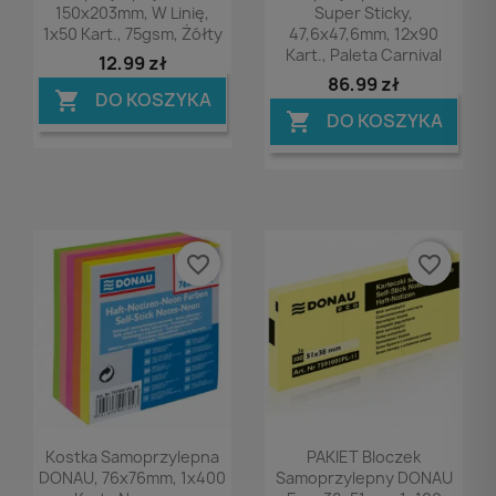
150x203mm, W Linię,
Super Sticky,
1x50 Kart., 75gsm, Żółty
47,6x47,6mm, 12x90
Kart., Paleta Carnival
12,99 zł
86,99 zł
DO KOSZYKA

DO KOSZYKA

favorite_border
favorite_border
Podgląd
Podgląd


Kostka Samoprzylepna
PAKIET Bloczek
DONAU, 76x76mm, 1x400
Samoprzylepny DONAU