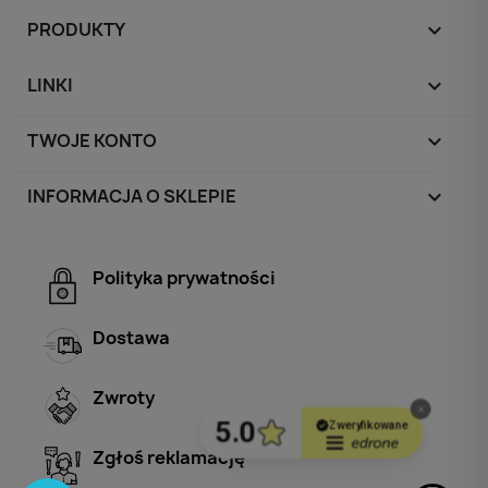
PRODUKTY

LINKI

TWOJE KONTO

INFORMACJA O SKLEPIE
keyboard_arrow_down
Polityka prywatności
Dostawa
Zwroty
Zgłoś reklamację