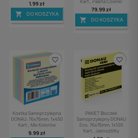
Kart., Paleta Cosmic
1,99 zł
79,99 zł
DO KOSZYKA

DO KOSZYKA

favorite_border
favorite_border
Podgląd
Podgląd


Kostka Samoprzylepna
PAKIET Bloczek
DONAU, 76x76mm, 1x450
Samoprzylepny DONAU
Kart., Mix Kolorów
Eco, 76x76mm, 1x100
Kart., Jasnożółty
9,99 zł