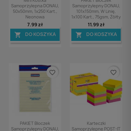
Mini Kostka
PAKIET Bloczek
Samoprzylepna DONAU,
Samoprzylepny DONAU,
50x50mm, 1x250 Kart.,
101x150mm, W Linię,
Neonowa
1x100 Kart., 75gsm, Żółty
7,99 zł
11,99 zł
DO KOSZYKA
DO KOSZYKA


favorite_border
favorite_border
Podgląd
Podgląd


PAKIET Bloczek
Karteczki
Samoprzylepny DONAU,
Samoprzylepne POST-IT