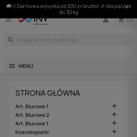
🚚💨 Darmowa wysyłka od 300 zł brutto! 🎉 dla paczek
do 30 kg
shopping_cart


(0)
search
MENU
STRONA GŁÓWNA

Art. Biurowe 1

Art. Biurowe 2

Art. Biurowe 1

Kserokopiarki