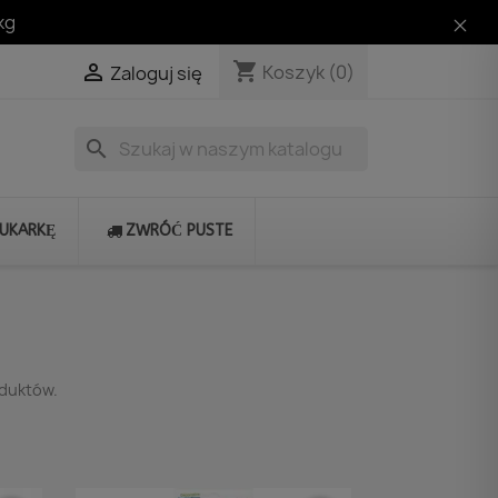
kg
shopping_cart

Koszyk
(0)
Zaloguj się
search
RUKARKĘ
ZWRÓĆ PUSTE
oduktów.