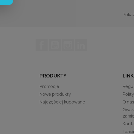
Pokaz
Facebook
YouTube
Instagram
LinkedIn
PRODUKTY
LINK
Promocje
Regu
Nowe produkty
Polit
Najczęściej kupowane
O na
Gwara
zami
Kont
Leasi