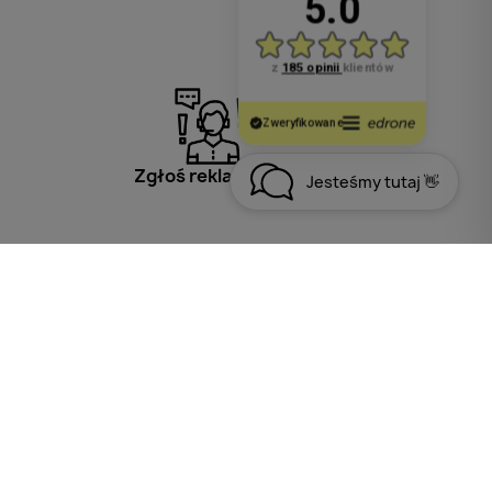
Zgłoś reklamację
Jesteśmy tutaj 👋