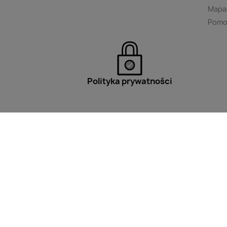
Mapa
Pomo
Polityka prywatności
Filtry
Wpisz minimum 2 znaki aby w
made with ❤️ by
KODERIA
by INV MEDIA