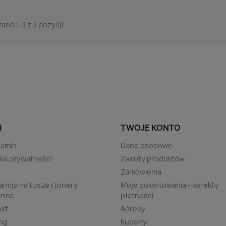
ano 1-3 z 3 pozycji
I
TWOJE KONTO
lamin
Dane osobowe
yka prywatności
Zwroty produktów
s
Zamówienia
ncja na tusze i tonery
Moje pokwitowania - korekty
enne
płatności
akt
Adresy
ng
Kupony