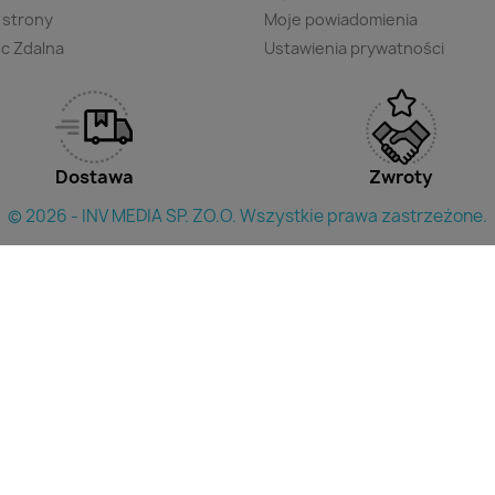
 strony
Moje powiadomienia
c Zdalna
Ustawienia prywatności
Dostawa
Zwroty
© 2026 - INV MEDIA SP. ZO.O. Wszystkie prawa zastrzeżone.
×
yszukac