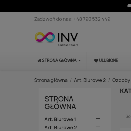

Zadzwoń do nas:
+48 790 532 449
STRONA GŁÓWNA
ULUBIONE
Strona główna
Art. Biurowe 2
Ozdoby 
KAT
STRONA
GŁÓWNA
So

Art. Biurowe 1

Art. Biurowe 2