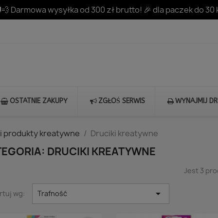
💨 Darmowa wysyłka od 300 zł brutto! 🎉 dla paczek do 30 
OSTATNIE ZAKUPY
ZGŁOŚ SERWIS
WYNAJMIJ D
i produkty kreatywne
Druciki kreatywne
EGORIA: DRUCIKI KREATYWNE
Jest 3 pr

rtuj wg:
Trafność