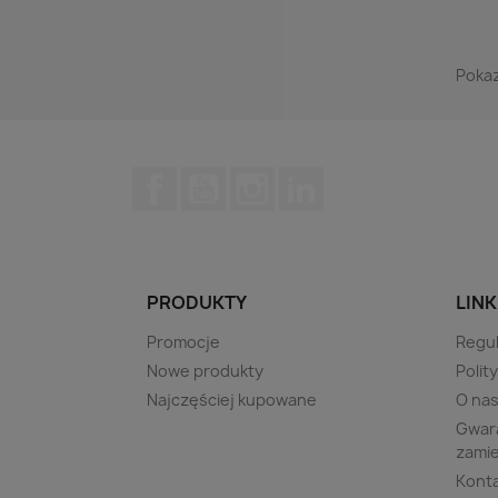
Pokaz
Facebook
YouTube
Instagram
LinkedIn
PRODUKTY
LINK
Promocje
Regu
Nowe produkty
Polit
Najczęściej kupowane
O na
Gwara
zami
Kont