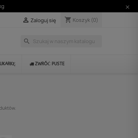
kg
shopping_cart

Koszyk
(0)
Zaloguj się
search
RUKARKĘ
ZWRÓĆ PUSTE
oduktów.