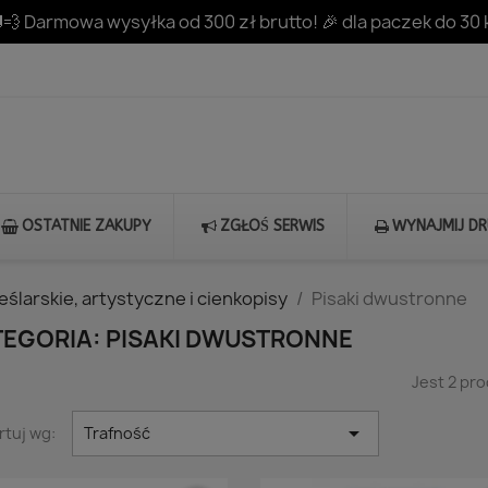
💨 Darmowa wysyłka od 300 zł brutto! 🎉 dla paczek do 30 
OSTATNIE ZAKUPY
ZGŁOŚ SERWIS
WYNAJMIJ D
reślarskie, artystyczne i cienkopisy
Pisaki dwustronne
TEGORIA: PISAKI DWUSTRONNE
Jest 2 pr

rtuj wg:
Trafność