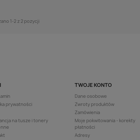
ano 1-2 z 2 pozycji
I
TWOJE KONTO
lamin
Dane osobowe
yka prywatności
Zwroty produktów
s
Zamówienia
ncja na tusze i tonery
Moje pokwitowania - korekty
enne
płatności
akt
Adresy