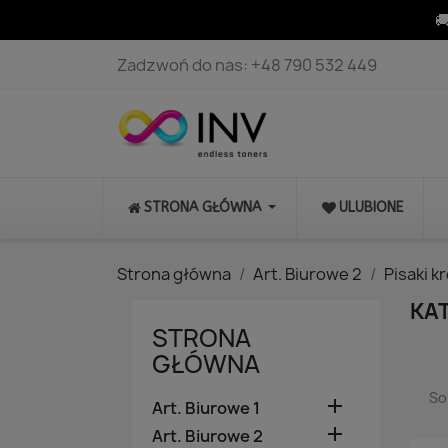

Zadzwoń do nas:
+48 790 532 449
STRONA GŁÓWNA
ULUBIONE
Strona główna
Art. Biurowe 2
Pisaki k
KA
STRONA
GŁÓWNA
So

Art. Biurowe 1

Art. Biurowe 2