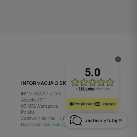
INFORMACJA O SKLEPIE
INV MEDIA SP. Z O.O.
Alzacka 16/1
03-972 Warszawa
Polska
Zadzwoń do nas:
+48 790 532 449
Jesteśmy tutaj 👋
Napisz do nas:
sklep@invmedia.pl