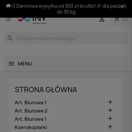
🚚💨 Darmowa wysyłka od 300 zł brutto! 🎉 dla paczek
do 30 kg
shopping_cart


(0)
search
MENU
STRONA GŁÓWNA

Art. Biurowe 1

Art. Biurowe 2

Art. Biurowe 1

Kserokopiarki