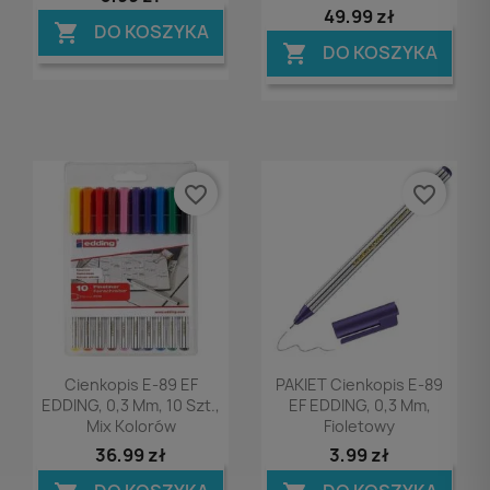
49,99 zł
DO KOSZYKA

DO KOSZYKA

favorite_border
favorite_border
Podgląd
Podgląd


Cienkopis E-89 EF
PAKIET Cienkopis E-89
EDDING, 0,3 Mm, 10 Szt.,
EF EDDING, 0,3 Mm,
Mix Kolorów
Fioletowy
36,99 zł
3,99 zł