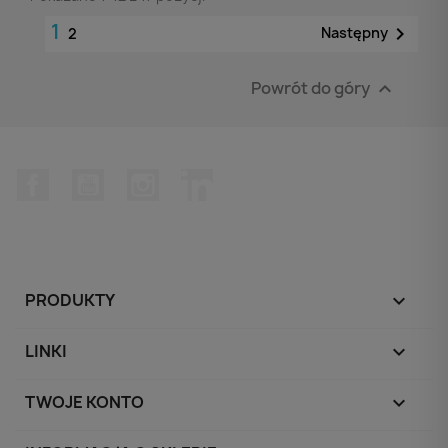
1

Następny
2
Powrót do góry

Facebook
YouTube
Instagram
LinkedIn
PRODUKTY

LINKI

TWOJE KONTO
