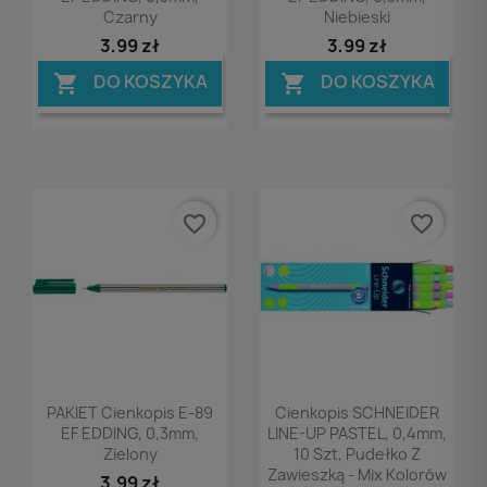
Czarny
Niebieski
3,99 zł
3,99 zł
DO KOSZYKA
DO KOSZYKA


favorite_border
favorite_border
Podgląd
Podgląd


PAKIET Cienkopis E-89
Cienkopis SCHNEIDER
EF EDDING, 0,3mm,
LINE-UP PASTEL, 0,4mm,
Zielony
10 Szt, Pudełko Z
Zawieszką - Mix Kolorów
3,99 zł