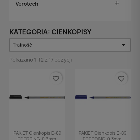

Verotech
KATEGORIA: CIENKOPISY

Trafność
Pokazano 1-12 z 17 pozycji
favorite_border
favorite_border
Podgląd
Podgląd


PAKIET Cienkopis E-89
PAKIET Cienkopis E-89
EF EDDING, 0,3mm,
EF EDDING, 0,3mm,