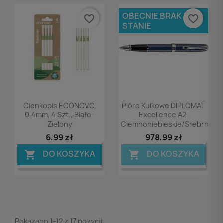
OBECNIE BRAK NA
favorite_border
favorite_border
STANIE
Podgląd
Podgląd


Cienkopis ECONOVO,
Pióro Kulkowe DIPLOMAT
0,4mm, 4 Szt., Biało-
Excellence A2,
Zielony
Ciemnoniebieskie/srebrne
6,99 zł
978,99 zł
DO KOSZYKA
DO KOSZYKA


Pokazano 1-12 z 17 pozycji