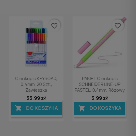
favorite_border
favorite_border
Podgląd
Podgląd


Cienkopis KEYROAD,
PAKIET Cienkopis
0,4mm, 20 Szt.,
SCHNEIDER LINE-UP
Zawieszka
PASTEL, 0,4mm, Różowy
33,99 zł
5,99 zł
DO KOSZYKA
DO KOSZYKA

