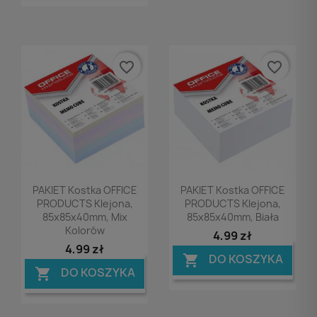
favorite_border
favorite_border
Podgląd
Podgląd


PAKIET Kostka OFFICE
PAKIET Kostka OFFICE
PRODUCTS Klejona,
PRODUCTS Klejona,
85x85x40mm, Mix
85x85x40mm, Biała
Kolorów
4,99 zł
4,99 zł
DO KOSZYKA

DO KOSZYKA
