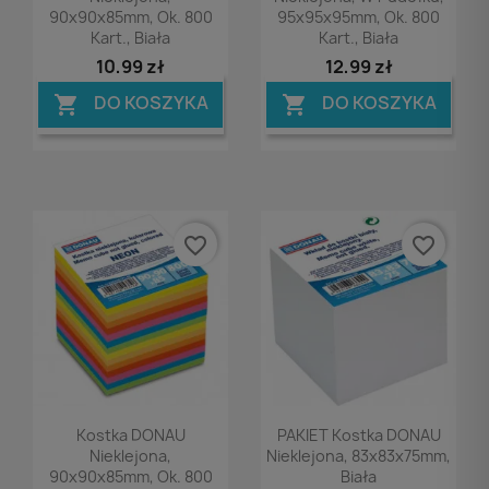
90x90x85mm, Ok. 800
95x95x95mm, Ok. 800
Kart., Biała
Kart., Biała
10,99 zł
12,99 zł
DO KOSZYKA
DO KOSZYKA


favorite_border
favorite_border
Podgląd
Podgląd


Kostka DONAU
PAKIET Kostka DONAU
Nieklejona,
Nieklejona, 83x83x75mm,
90x90x85mm, Ok. 800
Biała