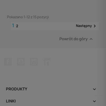
Pokazano 1-12 z 15 pozycji
1

Następny
2
Powrót do góry

Facebook
YouTube
Instagram
LinkedIn
PRODUKTY

LINKI
