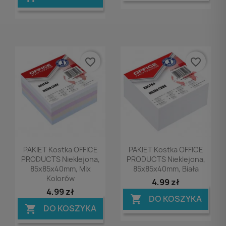
favorite_border
favorite_border
Podgląd
Podgląd


PAKIET Kostka OFFICE
PAKIET Kostka OFFICE
PRODUCTS Nieklejona,
PRODUCTS Nieklejona,
85x85x40mm, Mix
85x85x40mm, Biała
Kolorów
4,99 zł
4,99 zł
DO KOSZYKA

DO KOSZYKA
