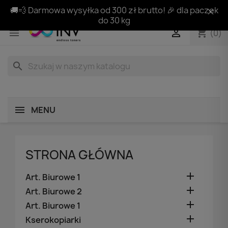
🚚💨 Darmowa wysyłka od 300 zł brutto! 🎉 dla paczek
do 30 kg
shopping_cart


(0)
search
MENU
STRONA GŁÓWNA

Art. Biurowe 1

Art. Biurowe 2

Art. Biurowe 1

Kserokopiarki