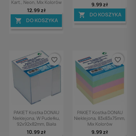
Kart., Neon, Mix Kolorów
9,99 zł
12,99 zł
DO KOSZYKA

DO KOSZYKA

favorite_border
favorite_border
Podgląd
Podgląd


PAKIET Kostka DONAU
PAKIET Kostka DONAU
Nieklejona, W Pudełku,
Nieklejona, 83x83x75mm,
92x92x82mm, Biała
Mix Kolorów
10,99 zł
9,99 zł