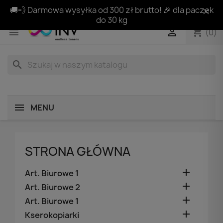
🚚💨 Darmowa wysyłka od 300 zł brutto! 🎉 dla paczek
do 30 kg
shopping_cart


(0)
search
MENU
STRONA GŁÓWNA

Art. Biurowe 1

Art. Biurowe 2

Art. Biurowe 1

Kserokopiarki