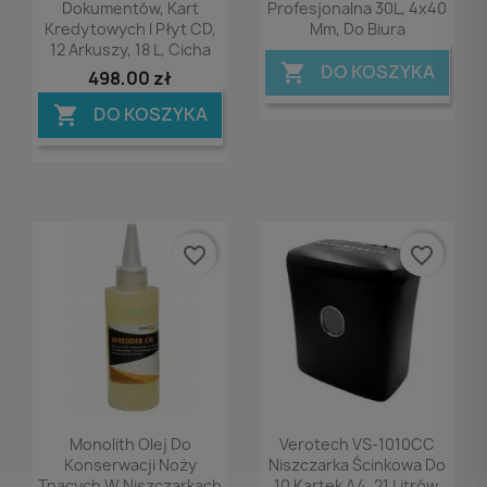
Dokumentów, Kart
Profesjonalna 30L, 4x40
Kredytowych I Płyt CD,
Mm, Do Biura
12 Arkuszy, 18 L, Cicha
DO KOSZYKA

498,00 zł
DO KOSZYKA

favorite_border
favorite_border
Podgląd
Podgląd


Monolith Olej Do
Verotech VS-1010CC
Konserwacji Noży
Niszczarka Ścinkowa Do
Tnących W Niszczarkach
10 Kartek A4, 21 Litrów,