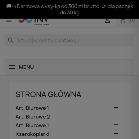
🚚💨 Darmowa wysyłka od 300 zł brutto! 🎉 dla paczek
do 30 kg
shopping_cart


(0)
search
MENU
STRONA GŁÓWNA

Art. Biurowe 1

Art. Biurowe 2

Art. Biurowe 1

Kserokopiarki