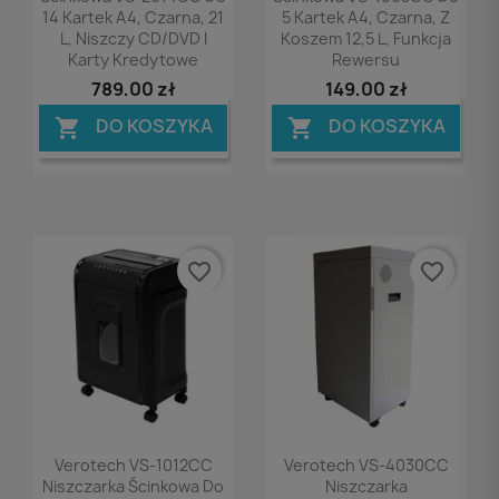
14 Kartek A4, Czarna, 21
5 Kartek A4, Czarna, Z
L, Niszczy CD/DVD I
Koszem 12,5 L, Funkcja
Karty Kredytowe
Rewersu
789,00 zł
149,00 zł
DO KOSZYKA
DO KOSZYKA


favorite_border
favorite_border
Podgląd
Podgląd


Verotech VS-1012CC
Verotech VS-4030CC
Niszczarka Ścinkowa Do
Niszczarka