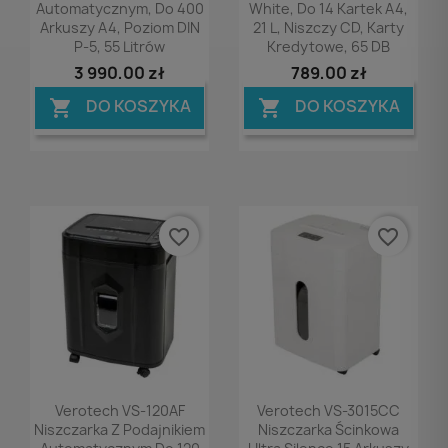
Automatycznym, Do 400
White, Do 14 Kartek A4,
Arkuszy A4, Poziom DIN
21 L, Niszczy CD, Karty
P-5, 55 Litrów
Kredytowe, 65 DB
3 990,00 zł
789,00 zł
DO KOSZYKA
DO KOSZYKA


favorite_border
favorite_border
Podgląd
Podgląd


Verotech VS-120AF
Verotech VS-3015CC
Niszczarka Z Podajnikiem
Niszczarka Ścinkowa