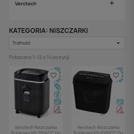

Verotech
KATEGORIA: NISZCZARKI

Trafność
Pokazano 1-12 z 14 pozycji
favorite_border
favorite_border
Podgląd
Podgląd


Verotech Niszczarka
Verotech Niszczarka
Ścinkowa VS-2014CC Do
Ścinkowa VS-1005CC Do