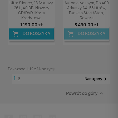
Ultra Silence, 18 Arkuszy,
Automatycznym, Do 400
26 L, 40 DB, Niszczy
Arkuszy A4, 55 Litrów,
CD/DVD I Karty
Funkcja Start/stop,
Kredytowe
Rewers
1 190,00 zł
3 490,00 zł
DO KOSZYKA
DO KOSZYKA


Pokazano 1-12 z 14 pozycji
1

Następny
2
Powrót do góry

Facebook
YouTube
Instagram
LinkedIn