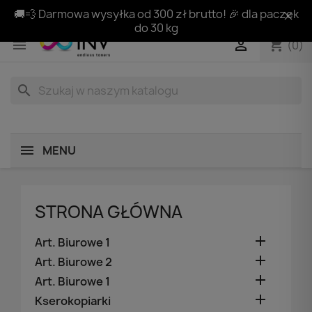
🚚💨 Darmowa wysyłka od 300 zł brutto! 🎉 dla paczek
do 30 kg
shopping_cart


(0)
search
MENU
STRONA GŁÓWNA

Art. Biurowe 1

Art. Biurowe 2

Art. Biurowe 1

Kserokopiarki