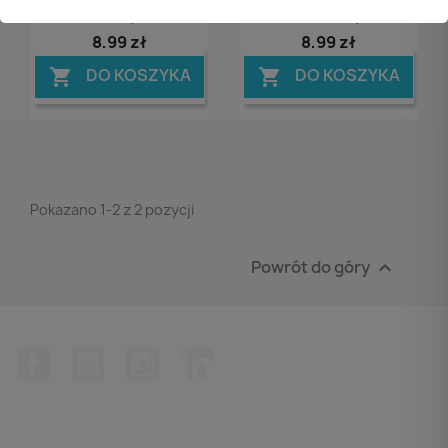
1-2mm, Złoty Metalik
1-2mm, Miedziany Metalik
8,99 zł
8,99 zł
DO KOSZYKA
DO KOSZYKA


Pokazano 1-2 z 2 pozycji
Powrót do góry

Facebook
YouTube
Instagram
LinkedIn