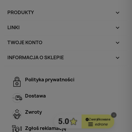
PRODUKTY

LINKI

TWOJE KONTO

INFORMACJA O SKLEPIE
keyboard_arrow_down
Polityka prywatności
Dostawa
Zwroty
Zgłoś reklamację