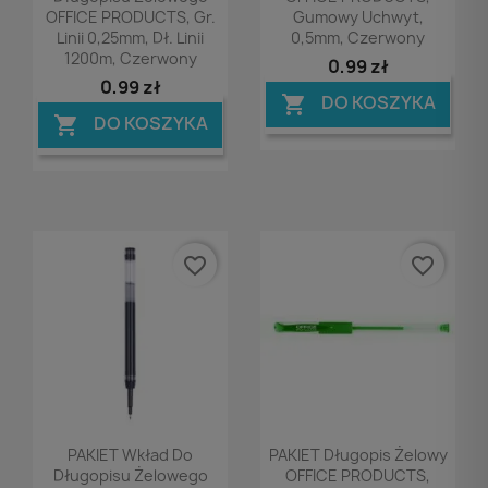
OFFICE PRODUCTS, Gr.
Gumowy Uchwyt,
Linii 0,25mm, Dł. Linii
0,5mm, Czerwony
1200m, Czerwony
0,99 zł
0,99 zł
DO KOSZYKA

DO KOSZYKA

favorite_border
favorite_border
Podgląd
Podgląd


PAKIET Wkład Do
PAKIET Długopis Żelowy
Długopisu Żelowego
OFFICE PRODUCTS,