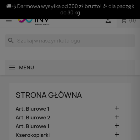
🚚💨 Darmowa wysyłka od 300 zł brutto! 🎉 dla paczek
do 30 kg
shopping_cart


(0)
search
MENU
STRONA GŁÓWNA

Art. Biurowe 1

Art. Biurowe 2

Art. Biurowe 1

Kserokopiarki