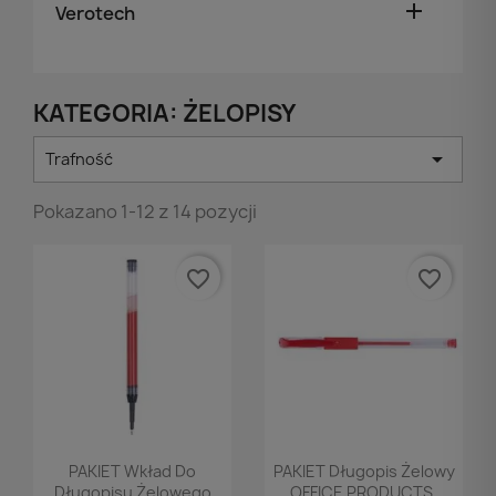

Verotech
KATEGORIA: ŻELOPISY

Trafność
Pokazano 1-12 z 14 pozycji
favorite_border
favorite_border
Podgląd
Podgląd


PAKIET Wkład Do
PAKIET Długopis Żelowy
Długopisu Żelowego
OFFICE PRODUCTS,