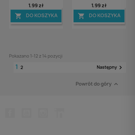
1,99 zł
1,99 zł
DO KOSZYKA
DO KOSZYKA


Pokazano 1-12 z 14 pozycji
1

Następny
2
Powrót do góry

Facebook
YouTube
Instagram
LinkedIn