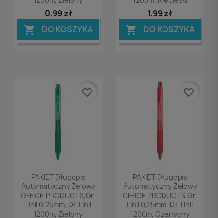
1200m, Zielony
1200m, Niebieski
0,99 zł
1,99 zł
DO KOSZYKA
DO KOSZYKA


favorite_border
favorite_border
Podgląd
Podgląd


PAKIET Długopis
PAKIET Długopis
Automatyczny Żelowy
Automatyczny Żelowy
OFFICE PRODUCTS,gr.
OFFICE PRODUCTS,gr.
Linii 0,25mm, Dł. Linii
Linii 0,25mm, Dł. Linii
1200m, Zielony
1200m, Czerwony