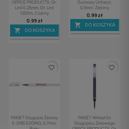
OFFICE PRODUCTS, Gr.
Gumowy Uchwyt,
Linii 0,25mm, Dł. Linii
0,5mm, Zielony
1200m, Czarny
0,99 zł
0,99 zł
DO KOSZYKA

DO KOSZYKA

favorite_border
favorite_border
Podgląd
Podgląd


PAKIET Długopis Żelowy
PAKIET Wkład Do
E-2185 EDDING, 0,7mm,
Długopisu Żelowego
Biały
OFFICE PRODUCTS, Gr.