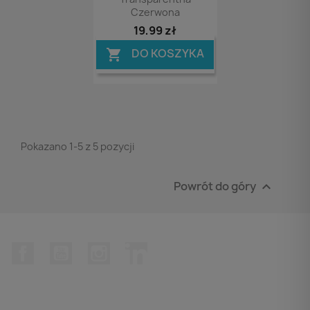
Czerwona
19,99 zł
DO KOSZYKA

Pokazano 1-5 z 5 pozycji
Powrót do góry

Facebook
YouTube
Instagram
LinkedIn