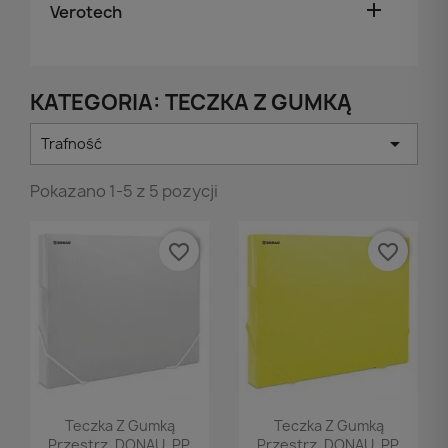

Verotech
KATEGORIA: TECZKA Z GUMKĄ

Trafność
Pokazano 1-5 z 5 pozycji
favorite_border
favorite_border
Podgląd
Podgląd


Teczka Z Gumką
Teczka Z Gumką
Przestrz. DONAU, PP,
Przestrz. DONAU, PP,