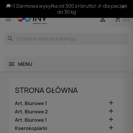
🚚💨 Darmowa wysyłka od 300 zł brutto! 🎉 dla paczek
do 30 kg
shopping_cart


(0)
search
MENU
STRONA GŁÓWNA

Art. Biurowe 1

Art. Biurowe 2

Art. Biurowe 1

Kserokopiarki