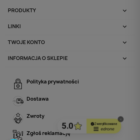
PRODUKTY

LINKI

TWOJE KONTO

INFORMACJA O SKLEPIE
keyboard_arrow_down
Polityka prywatności
Dostawa
Zwroty
Zgłoś reklamację