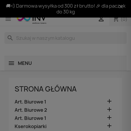
🚚💨 Darmowa wysyłka od 300 zł brutto! 🎉 dla paczek
do 30 kg
shopping_cart


(0)
search
MENU
STRONA GŁÓWNA

Art. Biurowe 1

Art. Biurowe 2

Art. Biurowe 1

Kserokopiarki