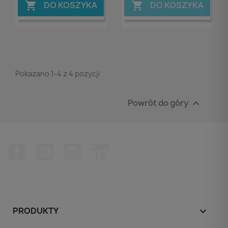
DO KOSZYKA
DO KOSZYKA


Pokazano 1-4 z 4 pozycji
Powrót do góry

Facebook
YouTube
Instagram
LinkedIn
PRODUKTY
