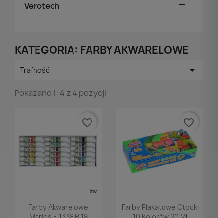

Verotech
KATEGORIA: FARBY AKWARELOWE

Trafność
Pokazano 1-4 z 4 pozycji
favorite_border
favorite_border
Podgląd
Podgląd


Farby Akwarelowe
Farby Plakatowe Otocki
Maries E 1338 B 18
10 Kolorów 20 Ml