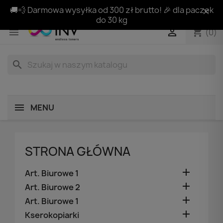
🚚💨 Darmowa wysyłka od 300 zł brutto! 🎉 dla paczek
do 30 kg
shopping_cart


(0)
search
MENU
STRONA GŁÓWNA

Art. Biurowe 1

Art. Biurowe 2

Art. Biurowe 1

Kserokopiarki