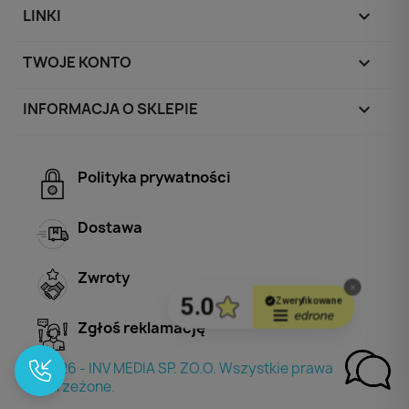
LINKI

TWOJE KONTO

INFORMACJA O SKLEPIE
keyboard_arrow_down
Polityka prywatności
Dostawa
Zwroty
Zgłoś reklamację
© 2026 - INV MEDIA SP. ZO.O. Wszystkie prawa
zastrzeżone.