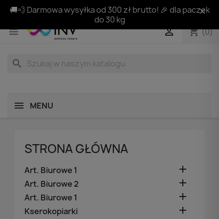
🚚💨 Darmowa wysyłka od 300 zł brutto! 🎉 dla paczek
do 30 kg
shopping_cart


(0)
search
MENU
STRONA GŁÓWNA

Art. Biurowe 1

Art. Biurowe 2

Art. Biurowe 1

Kserokopiarki