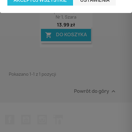
AKCEPTUJ WSZYSTKIE
USTAWIENIA
Podstawa Wyciskacza
VILEDA PROFESSIONAL
UltraSpeed Mini, Zestaw
Nr 1, Szara
13,99 zł
DO KOSZYKA

Pokazano 1-1 z 1 pozycji
Powrót do góry

Facebook
YouTube
Instagram
LinkedIn