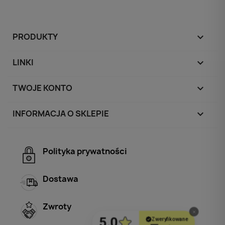
PRODUKTY

LINKI

TWOJE KONTO

INFORMACJA O SKLEPIE
keyboard_arrow_down
Polityka prywatności
Dostawa
Zwroty