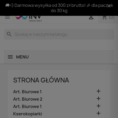
🚚💨 Darmowa wysyłka od 300 zł brutto! 🎉 dla paczek
do 30 kg
shopping_cart


(0)
search
MENU
STRONA GŁÓWNA

Art. Biurowe 1

Art. Biurowe 2

Art. Biurowe 1

Kserokopiarki