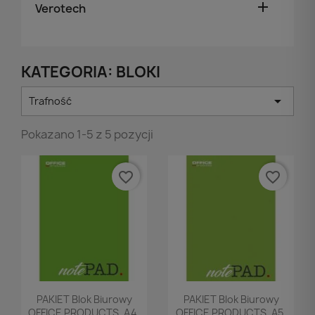

Verotech
KATEGORIA: BLOKI

Trafność
Pokazano 1-5 z 5 pozycji
favorite_border
favorite_border
Podgląd
Podgląd


PAKIET Blok Biurowy
PAKIET Blok Biurowy
OFFICE PRODUCTS, A4,
OFFICE PRODUCTS, A5,