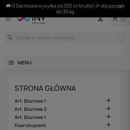
🚚💨 Darmowa wysyłka od 300 zł brutto! 🎉 dla paczek
do 30 kg
shopping_cart


(0)
search
MENU
STRONA GŁÓWNA

Art. Biurowe 1

Art. Biurowe 2

Art. Biurowe 1

Kserokopiarki