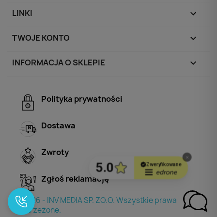
LINKI

TWOJE KONTO

INFORMACJA O SKLEPIE
keyboard_arrow_down
Polityka prywatności
Dostawa
Zwroty
Zgłoś reklamację
© 2026 - INV MEDIA SP. ZO.O. Wszystkie prawa
zastrzeżone.