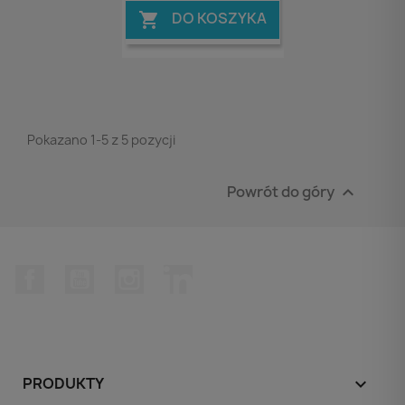
DO KOSZYKA

Pokazano 1-5 z 5 pozycji
Powrót do góry

Facebook
YouTube
Instagram
LinkedIn
PRODUKTY
