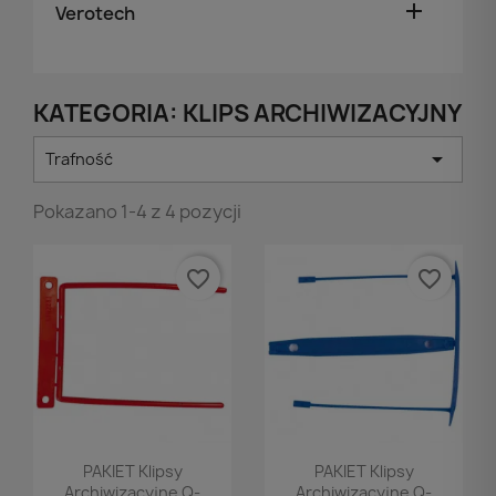

Verotech
KATEGORIA: KLIPS ARCHIWIZACYJNY

Trafność
Pokazano 1-4 z 4 pozycji
favorite_border
favorite_border
Podgląd
Podgląd


PAKIET Klipsy
PAKIET Klipsy
Archiwizacyjne Q-
Archiwizacyjne Q-