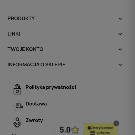
PRODUKTY

LINKI

TWOJE KONTO

INFORMACJA O SKLEPIE
keyboard_arrow_down
Polityka prywatności
Dostawa
Zwroty