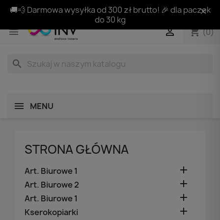
🚚💨 Darmowa wysyłka od 300 zł brutto! 🎉 dla paczek
do 30 kg
shopping_cart


(0)
search
MENU
STRONA GŁÓWNA

Art. Biurowe 1

Art. Biurowe 2

Art. Biurowe 1

Kserokopiarki