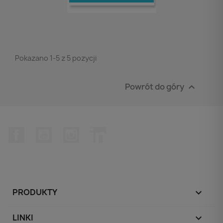
Pokazano 1-5 z 5 pozycji
Powrót do góry

Facebook
YouTube
Instagram
LinkedIn
PRODUKTY

LINKI
