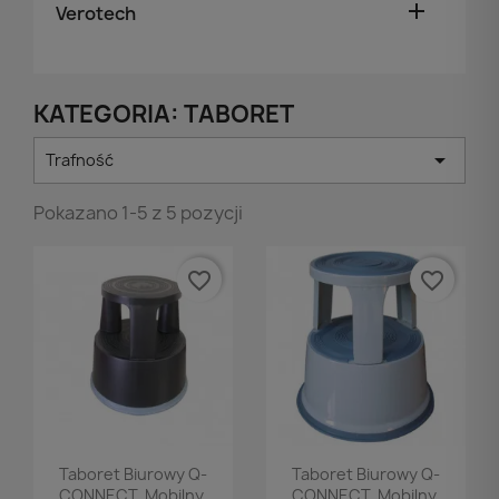

Verotech
KATEGORIA: TABORET

Trafność
Pokazano 1-5 z 5 pozycji
favorite_border
favorite_border
Podgląd
Podgląd


Taboret Biurowy Q-
Taboret Biurowy Q-
CONNECT, Mobilny,
CONNECT, Mobilny,