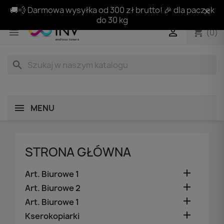
🚚💨 Darmowa wysyłka od 300 zł brutto! 🎉 dla paczek
do 30 kg
shopping_cart


(0)
search
MENU
STRONA GŁÓWNA

Art. Biurowe 1

Art. Biurowe 2

Art. Biurowe 1

Kserokopiarki