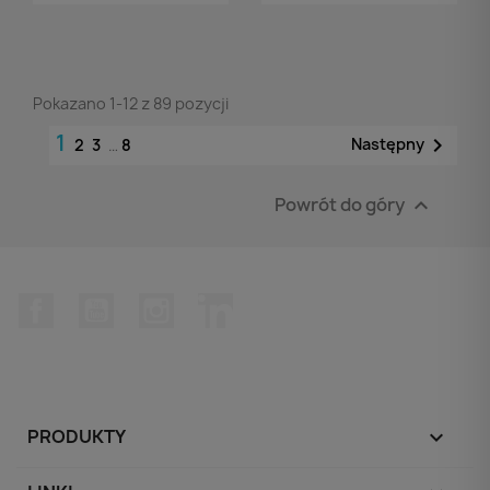
Pokazano 1-12 z 89 pozycji
1

Następny
2
3
…
8
Powrót do góry

Facebook
YouTube
Instagram
LinkedIn
PRODUKTY
