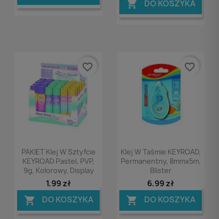
DO KOSZYKA

favorite_border
favorite_border
Podgląd
Podgląd


PAKIET Klej W Sztyfcie
Klej W Taśmie KEYROAD,
KEYROAD Pastel, PVP,
Permanentny, 8mmx5m,
9g, Kolorowy, Display
Blister
1,99 zł
6,99 zł
DO KOSZYKA
DO KOSZYKA

