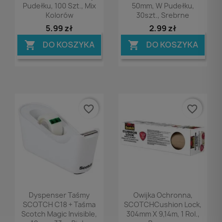
Pudełku, 100 Szt., Mix
50mm, W Pudełku,
Kolorów
30szt., Srebrne
5,99 zł
2,99 zł
DO KOSZYKA
DO KOSZYKA


favorite_border
favorite_border
Podgląd
Podgląd


Dyspenser Taśmy
Owijka Ochronna,
SCOTCH C18 + Taśma
SCOTCHCushion Lock,
Scotch Magic Invisible,
304mm X 9,14m, 1 Rol.,