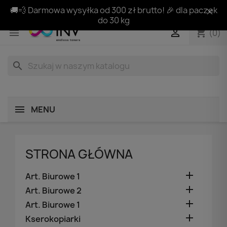
🚚💨 Darmowa wysyłka od 300 zł brutto! 🎉 dla paczek
do 30 kg
shopping_cart


(0)
search
MENU
STRONA GŁÓWNA

Art. Biurowe 1

Art. Biurowe 2

Art. Biurowe 1

Kserokopiarki