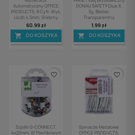
Numerator
PAKIET Klej Błyskawiczny
Automatyczny OFFICE
DONAU SAFETY Glue It,
PRODUCTS, 8 Cyfr, Wys.
3g, Blister,
Liczb 4,5mm, Srebrny
Transparentny
60,99 zł
1,99 zł
DO KOSZYKA
DO KOSZYKA


favorite_border
favorite_border
Podgląd
Podgląd


Szpilki Q-CONNECT,
Spinacze Metalowe
4x20mm, W Plastikowym
OFFICE PRODUCTS,