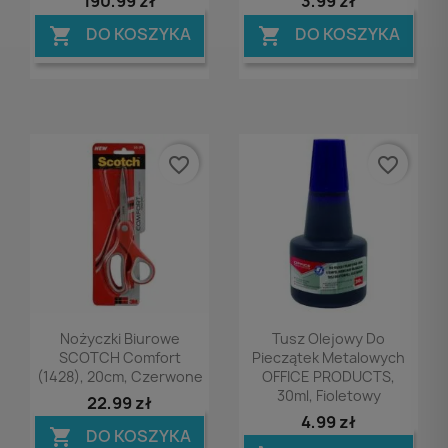
190,99 zł
3,99 zł
DO KOSZYKA
DO KOSZYKA


favorite_border
favorite_border
Podgląd
Podgląd


Nożyczki Biurowe
Tusz Olejowy Do
SCOTCH Comfort
Pieczątek Metalowych
(1428), 20cm, Czerwone
OFFICE PRODUCTS,
30ml, Fioletowy
22,99 zł
4,99 zł
DO KOSZYKA
