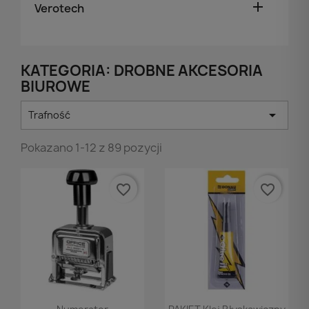

Verotech
KATEGORIA: DROBNE AKCESORIA
BIUROWE

Trafność
Pokazano 1-12 z 89 pozycji
favorite_border
favorite_border
Podgląd
Podgląd

