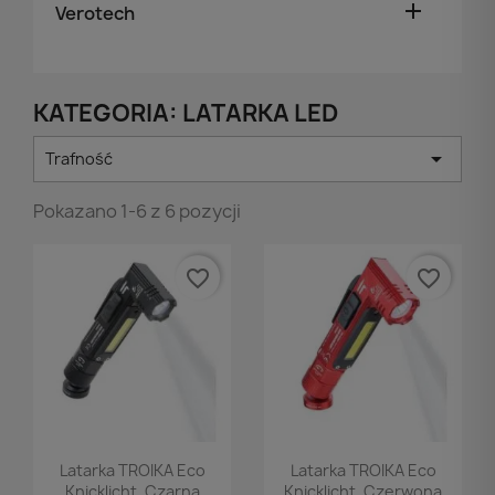

Verotech
KATEGORIA: LATARKA LED

Trafność
Pokazano 1-6 z 6 pozycji
favorite_border
favorite_border
Podgląd
Podgląd


Latarka TROIKA Eco
Latarka TROIKA Eco
Knicklicht, Czarna
Knicklicht, Czerwona