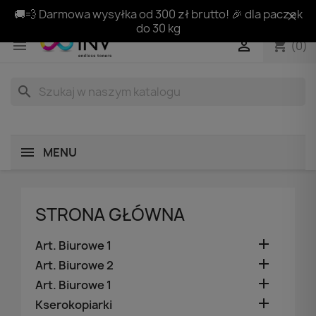
🚚💨 Darmowa wysyłka od 300 zł brutto! 🎉 dla paczek
do 30 kg
shopping_cart


(0)
search
MENU
STRONA GŁÓWNA

Art. Biurowe 1

Art. Biurowe 2

Art. Biurowe 1

Kserokopiarki