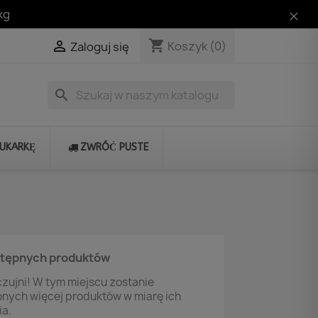
kg
shopping_cart

Koszyk
(0)
Zaloguj się
search
RUKARKĘ
ZWRÓĆ PUSTE
stępnych produktów
zujni! W tym miejscu zostanie
onych więcej produktów w miarę ich
a.