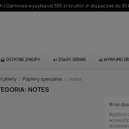
💨 Darmowa wysyłka od 300 zł brutto! 🎉 dla paczek do 30 
OSTATNIE ZAKUPY
ZGŁOŚ SERWIS
WYNAJMIJ D
etykiety
Papiery specjalne
notes
TEGORIA: NOTES
Brak do
Bądźcie c
wyświetl
dodawani