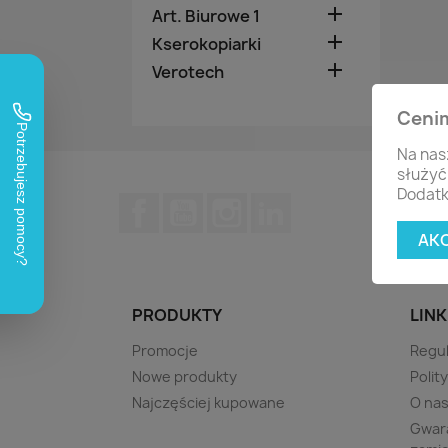

Art. Biurowe 1

Kserokopiarki

Verotech
Ceni
Na nas
służyć
Dodatk
Facebook
YouTube
Instagram
LinkedIn
AK
PRODUKTY
LINK
Promocje
Regu
Nowe produkty
Polit
Najczęściej kupowane
O na
Gwara