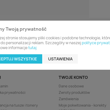
my Twoją prywatność
zej stronie stosujemy pliki cookies i podobne technologie, któ
 do personalizacji reklam. Szczegóły w naszej
polityce prywat
owe informacje
tutaj
CEPTUJ WSZYSTKIE
USTAWIENIA
I
TWOJE KONTO
lamin
Dane osobowe
yka prywatności
Zwroty produktów
s
Zamówienia
ncja na tusze i tonery
Moje pokwitowania - korekty