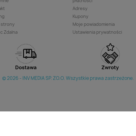
enne
płatności
akt
Adresy
ng
Kupony
 strony
Moje powiadomienia
c Zdalna
Ustawienia prywatności
Dostawa
Zwroty
© 2026 - INV MEDIA SP. ZO.O. Wszystkie prawa zastrzeżone.
×
yszukac