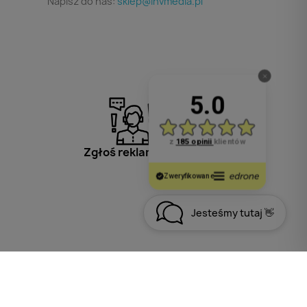
Napisz do nas:
sklep@invmedia.pl
Zgłoś reklamację
Jesteśmy tutaj 👋