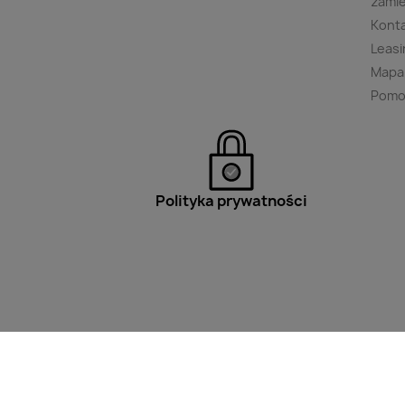
zami
Kont
Leasi
Mapa
Pomo
Polityka prywatności
Filtry
Wpisz minimum 2 znaki aby w