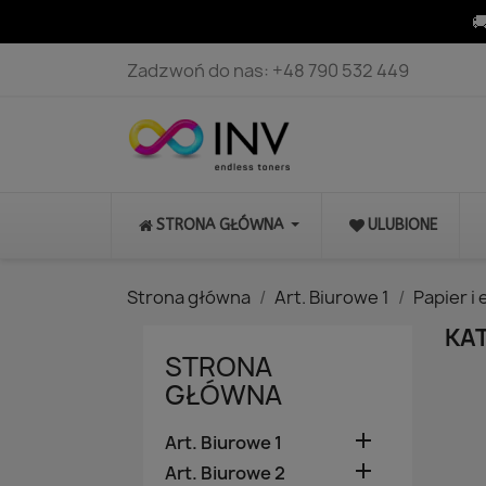

Zadzwoń do nas:
+48 790 532 449
STRONA GŁÓWNA
ULUBIONE
Strona główna
Art. Biurowe 1
Papier i 
KA
STRONA
GŁÓWNA

Art. Biurowe 1

Art. Biurowe 2