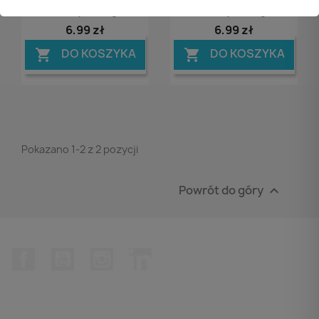
Koszyku, 35g
Koszyku, 35g
6,99 zł
6,99 zł
DO KOSZYKA
DO KOSZYKA


Pokazano 1-2 z 2 pozycji
Powrót do góry

Facebook
YouTube
Instagram
LinkedIn