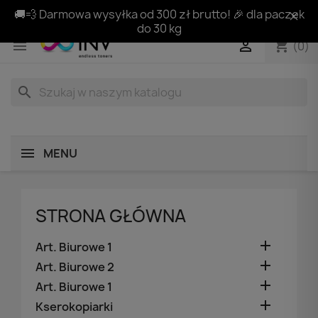
🚚💨 Darmowa wysyłka od 300 zł brutto! 🎉 dla paczek
do 30 kg
shopping_cart


(0)
search
MENU
STRONA GŁÓWNA

Art. Biurowe 1

Art. Biurowe 2

Art. Biurowe 1

Kserokopiarki