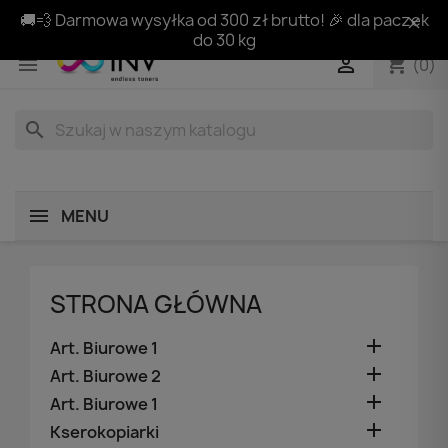
🚚💨 Darmowa wysyłka od 300 zł brutto! 🎉 dla paczek
do 30 kg
shopping_cart


(0)
search
MENU
STRONA GŁÓWNA

Art. Biurowe 1

Art. Biurowe 2

Art. Biurowe 1

Kserokopiarki