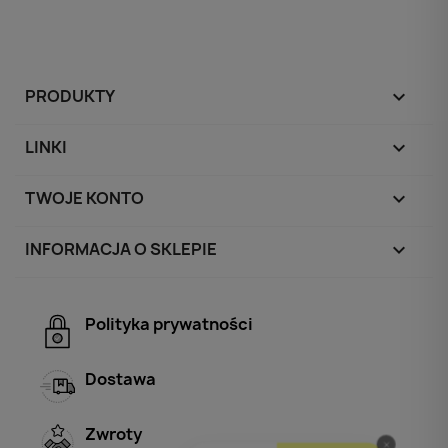
PRODUKTY

LINKI

TWOJE KONTO

INFORMACJA O SKLEPIE
keyboard_arrow_down
Polityka prywatności
Dostawa
Zwroty