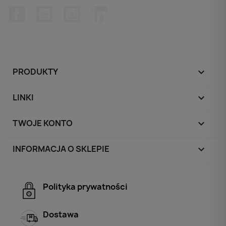
Facebook
YouTube
Instagram
LinkedIn
PRODUKTY

LINKI

TWOJE KONTO

INFORMACJA O SKLEPIE
keyboard_arrow_down
Polityka prywatności
Dostawa