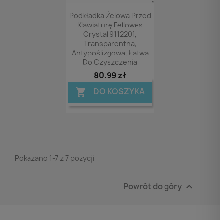
Podgląd

Podkładka Żelowa Przed
Klawiaturę Fellowes
Crystal 9112201,
Transparentna,
Antypоślizgowa, Łatwa
Do Czyszczenia
80,99 zł
DO KOSZYKA

Pokazano 1-7 z 7 pozycji
Powrót do góry
