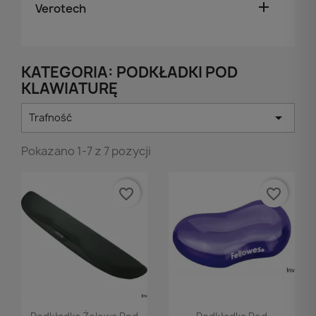

Verotech
KATEGORIA: PODKŁADKI POD
KLAWIATURĘ

Trafność
Pokazano 1-7 z 7 pozycji
favorite_border
favorite_border
Podgląd
Podgląd

