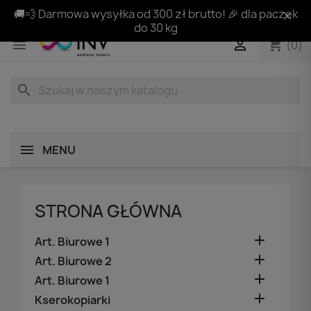
🚚💨 Darmowa wysyłka od 300 zł brutto! 🎉 dla paczek
do 30 kg
shopping_cart


(0)
search
MENU
STRONA GŁÓWNA

Art. Biurowe 1

Art. Biurowe 2

Art. Biurowe 1

Kserokopiarki