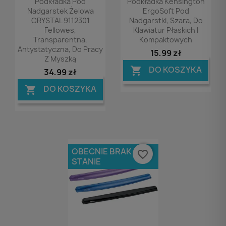
Podkładka Pod
Podkładka Kensington
Nadgarstek Żelowa
ErgoSoft Pod
CRYSTAL 9112301
Nadgarstki, Szara, Do
Fellowes,
Klawiatur Płaskich I
Transparentna,
Kompaktowych
Antystatyczna, Do Pracy
15,99 zł
Z Myszką
DO KOSZYKA

34,99 zł
DO KOSZYKA

OBECNIE BRAK NA
favorite_border
STANIE