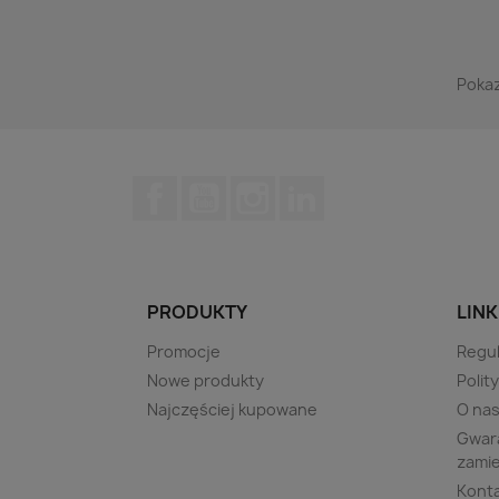
Pokaz
Facebook
YouTube
Instagram
LinkedIn
PRODUKTY
LINK
Promocje
Regu
Nowe produkty
Polit
Najczęściej kupowane
O na
Gwara
zami
Kont