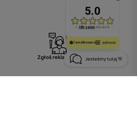
Zgłoś reklamację
Jesteśmy tutaj 👋