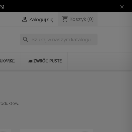
kg
shopping_cart

Koszyk
(0)
Zaloguj się
search
RUKARKĘ
ZWRÓĆ PUSTE
produktów.