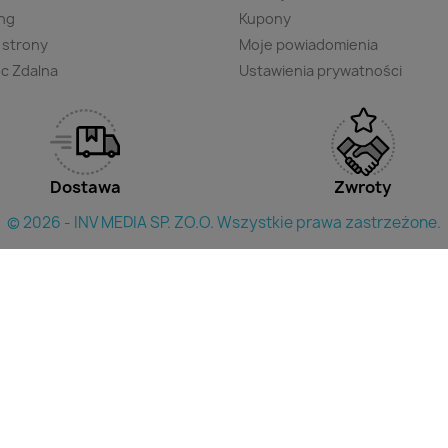
ng
Kupony
 strony
Moje powiadomienia
c Zdalna
Ustawienia prywatności
Dostawa
Zwroty
© 2026 - INV MEDIA SP. ZO.O. Wszystkie prawa zastrzeżone.
×
yszukac