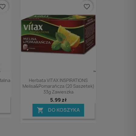
vorite_border
favorite_border
Podgląd

alina
Herbata VITAX INSPIRATIONS
Melisa&pomarańcza (20 Saszetek)
33g Zawieszka
5,99 zł
DO KOSZYKA
