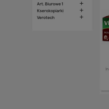

Art. Biurowe 1

Kserokopiarki

Verotech
I