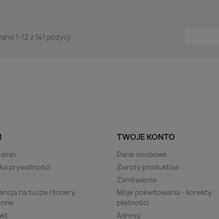
ano 1-12 z 141 pozycji
I
TWOJE KONTO
lamin
Dane osobowe
yka prywatności
Zwroty produktów
s
Zamówienia
ncja na tusze i tonery
Moje pokwitowania - korekty
enne
płatności
akt
Adresy