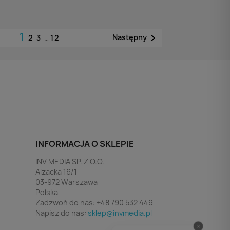
1

Następny
2
3
…
12
INFORMACJA O SKLEPIE
INV MEDIA SP. Z O.O.
Alzacka 16/1
03-972 Warszawa
Polska
Zadzwoń do nas:
+48 790 532 449
Napisz do nas:
sklep@invmedia.pl