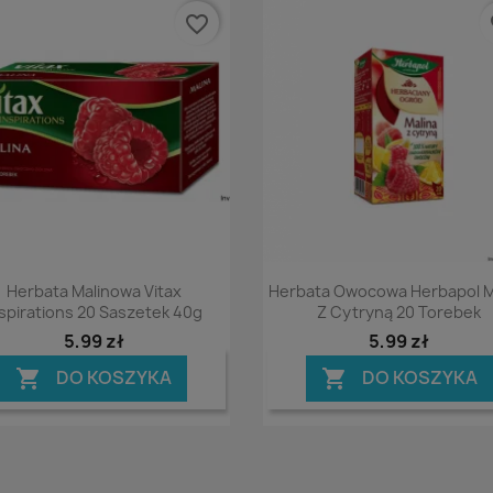
favorite_border
fa
Podgląd
Podgląd


Herbata Malinowa Vitax
Herbata Owocowa Herbapol M
nspirations 20 Saszetek 40g
Z Cytryną 20 Torebek
5,99 zł
5,99 zł
DO KOSZYKA
DO KOSZYKA

