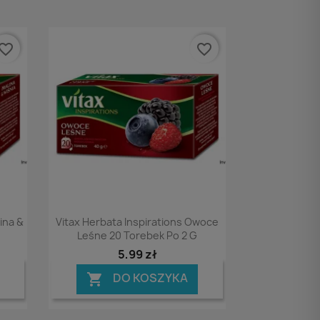
vorite_border
favorite_border
Podgląd

ina &
Vitax Herbata Inspirations Owoce
G
Leśne 20 Torebek Po 2 G
5,99 zł
DO KOSZYKA
