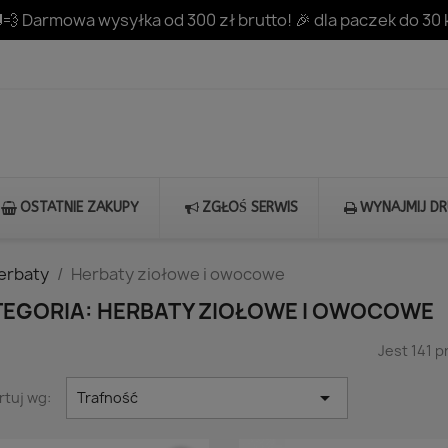
💨 Darmowa wysyłka od 300 zł brutto! 🎉 dla paczek do 30 
OSTATNIE ZAKUPY
ZGŁOŚ SERWIS
WYNAJMIJ D
herbaty
Herbaty ziołowe i owocowe
TEGORIA: HERBATY ZIOŁOWE I OWOCOWE
Jest 141 

rtuj wg:
Trafność