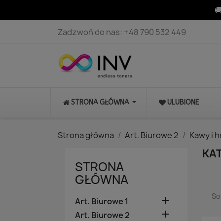

Zadzwoń do nas:
+48 790 532 449
STRONA GŁÓWNA
ULUBIONE
Strona główna
Art. Biurowe 2
Kawy i 
KA
STRONA
GŁÓWNA
So

Art. Biurowe 1

Art. Biurowe 2