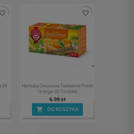
vorite_border
favorite_border
Podgląd

a 20
Herbata Owocowa Teekanne Fresh
Orange 20 Torebek
6,99 zł
DO KOSZYKA
