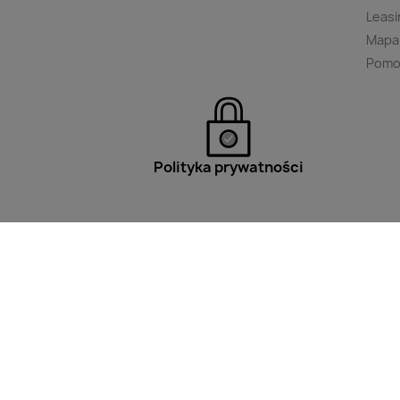
Leasi
Mapa
Pomo
Polityka prywatności
Filtry
Wpisz minimum 2 znaki aby w