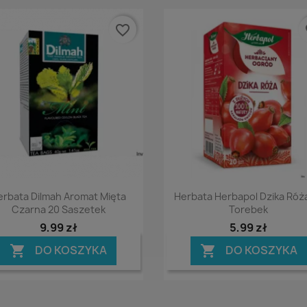
favorite_border
fa
Podgląd
Podgląd


erbata Dilmah Aromat Mięta
Herbata Herbapol Dzika Róż
Czarna 20 Saszetek
Torebek
9,99 zł
5,99 zł
DO KOSZYKA
DO KOSZYKA

