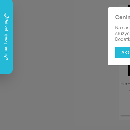
Ceni
Na nas
służyć
Dodatk
AK
Herb