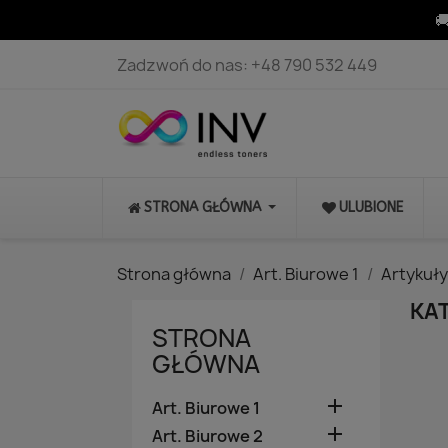

Zadzwoń do nas:
+48 790 532 449
STRONA GŁÓWNA
ULUBIONE
Strona główna
Art. Biurowe 1
Artykuły
KAT
STRONA
GŁÓWNA

Art. Biurowe 1

Art. Biurowe 2