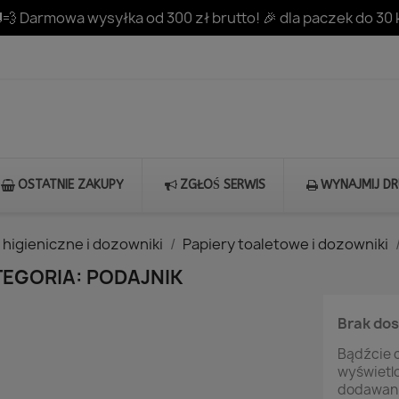
💨 Darmowa wysyłka od 300 zł brutto! 🎉 dla paczek do 30 
OSTATNIE ZAKUPY
ZGŁOŚ SERWIS
WYNAJMIJ D
 higieniczne i dozowniki
Papiery toaletowe i dozowniki
EGORIA: PODAJNIK
Brak do
Bądźcie c
wyświetl
dodawani