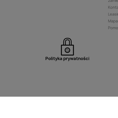
zami
Kont
Leasi
Mapa
Pomo
Polityka prywatności
Filtry
Wpisz minimum 2 znaki aby w