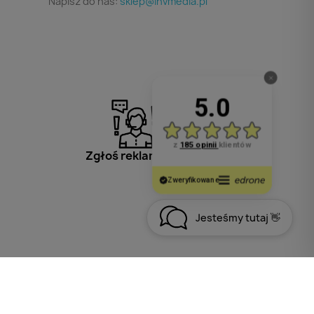
Napisz do nas:
sklep@invmedia.pl
Zgłoś reklamację
Jesteśmy tutaj 👋