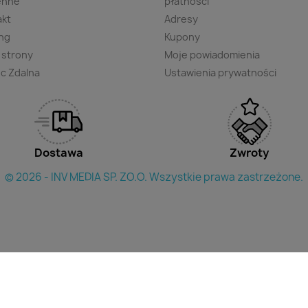
enne
płatności
akt
Adresy
ng
Kupony
 strony
Moje powiadomienia
c Zdalna
Ustawienia prywatności
Dostawa
Zwroty
© 2026 - INV MEDIA SP. ZO.O. Wszystkie prawa zastrzeżone.
×
yszukac