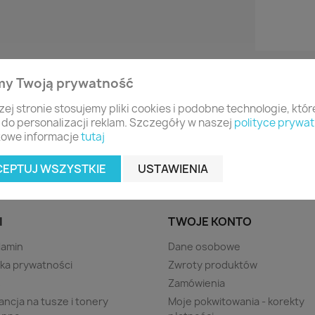
my Twoją prywatność
zej stronie stosujemy pliki cookies i podobne technologie, któ
 do personalizacji reklam. Szczegóły w naszej
polityce prywat
owe informacje
tutaj
CEPTUJ WSZYSTKIE
USTAWIENIA
I
TWOJE KONTO
lamin
Dane osobowe
yka prywatności
Zwroty produktów
s
Zamówienia
ncja na tusze i tonery
Moje pokwitowania - korekty