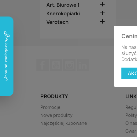

Art. Biurowe 1

Kserokopiarki

Verotech
Ceni
Na nas
służyć
Dodatk
Facebook
YouTube
Instagram
LinkedIn
AK
PRODUKTY
LINK
Promocje
Regu
Nowe produkty
Polit
Najczęściej kupowane
O na
Gwara