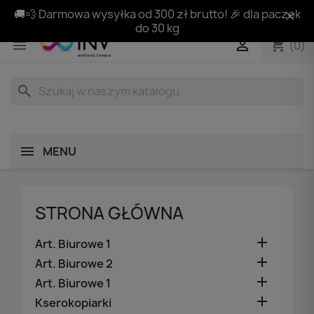
🚚💨 Darmowa wysyłka od 300 zł brutto! 🎉 dla paczek
do 30 kg
shopping_cart


(0)
search
MENU
STRONA GŁÓWNA

Art. Biurowe 1

Art. Biurowe 2

Art. Biurowe 1

Kserokopiarki