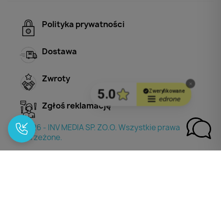
Polityka prywatności
Dostawa
Zwroty
Zgłoś reklamację
© 2026 - INV MEDIA SP. ZO.O. Wszystkie prawa
zastrzeżone.