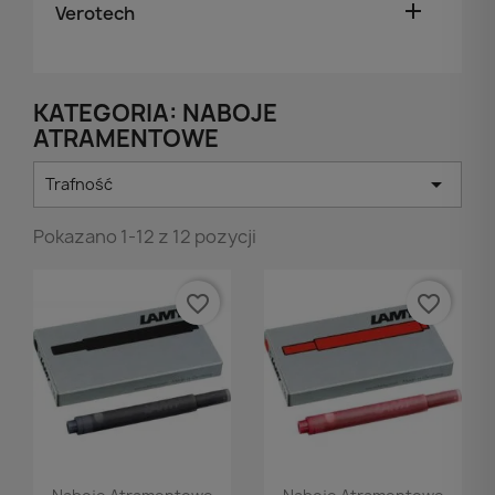

Verotech
KATEGORIA: NABOJE
ATRAMENTOWE

Trafność
Pokazano 1-12 z 12 pozycji
favorite_border
favorite_border
Podgląd
Podgląd

