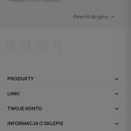
Powrót do góry

Facebook
YouTube
Instagram
LinkedIn
PRODUKTY

LINKI

TWOJE KONTO

INFORMACJA O SKLEPIE
keyboard_arrow_down