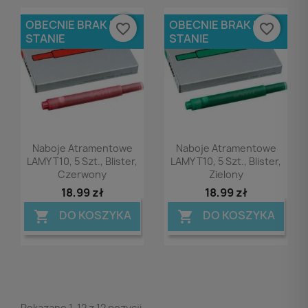
OBECNIE BRAK NA
OBECNIE BRAK NA
favorite_border
favorite_border
STANIE
STANIE
Podgląd
Podgląd


Naboje Atramentowe
Naboje Atramentowe
LAMY T10, 5 Szt., Blister,
LAMY T10, 5 Szt., Blister,
Czerwony
Zielony
18,99 zł
18,99 zł
DO KOSZYKA
DO KOSZYKA


Pokazano 1-12 z 12 pozycji