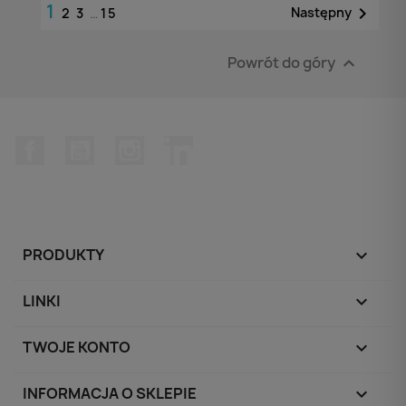
1

Następny
2
3
…
15
Powrót do góry

Facebook
YouTube
Instagram
LinkedIn
PRODUKTY

LINKI

TWOJE KONTO

INFORMACJA O SKLEPIE
keyboard_arrow_down