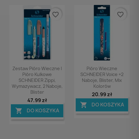
favorite_border
favorite_border
Podgląd
Podgląd


Zestaw Pióro Wieczne I
Pióro Wieczne
Pióro Kulkowe
SCHNEIDER Voice +2
SCHNEIDER Zippi,
Naboje, Blister, Mix
Wymazywacz, 2 Naboje,
Kolorów
Blister
20,99 zł
47,99 zł
DO KOSZYKA

DO KOSZYKA
