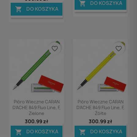
DO KOSZYKA

DO KOSZYKA

favorite_border
favorite_border
Podgląd
Podgląd


Pióro Wieczne CARAN
Pióro Wieczne CARAN
D'ACHE 849 Fluo Line, F,
D'ACHE 849 Fluo Line, F,
Zielone
Żółte
300,99 zł
300,99 zł
DO KOSZYKA
DO KOSZYKA

