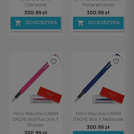
Czerwone
Pomarańczowe
300,99 zł
300,99 zł
DO KOSZYKA
DO KOSZYKA


favorite_border
favorite_border
Podgląd
Podgląd


Pióro Wieczne CARAN
Pióro Wieczne CARAN
D'ACHE 849 Fluo Line, F,
D'ACHE 849, F, Niebieskie
Różowe
300,99 zł
300,99 zł