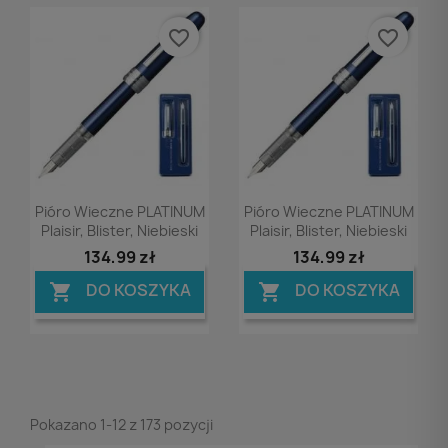
favorite_border
favorite_border
Podgląd
Podgląd


Pióro Wieczne PLATINUM
Pióro Wieczne PLATINUM
Plaisir, Blister, Niebieski
Plaisir, Blister, Niebieski
134,99 zł
134,99 zł
DO KOSZYKA
DO KOSZYKA


Pokazano 1-12 z 173 pozycji