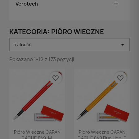

Verotech
KATEGORIA: PIÓRO WIECZNE

Trafność
Pokazano 1-12 z 173 pozycji
favorite_border
favorite_border
Podgląd
Podgląd


Pióro Wieczne CARAN
Pióro Wieczne CARAN
D'ACHE 849, M,
D'ACHE 849 Fluo Line, F,