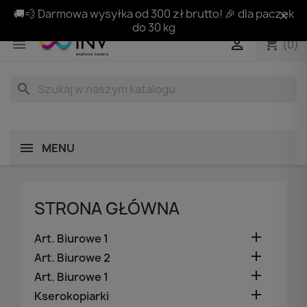
🚚💨 Darmowa wysyłka od 300 zł brutto! 🎉 dla paczek
do 30 kg
shopping_cart


(0)
search
MENU
STRONA GŁÓWNA

Art. Biurowe 1

Art. Biurowe 2

Art. Biurowe 1

Kserokopiarki