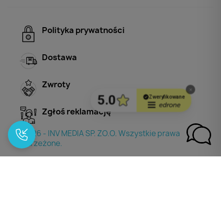
Polityka prywatności
Dostawa
Zwroty
Zgłoś reklamację
© 2026 - INV MEDIA SP. ZO.O. Wszystkie prawa
zastrzeżone.