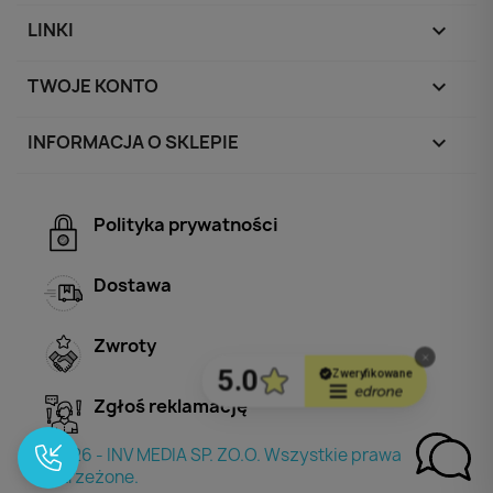
LINKI

TWOJE KONTO

INFORMACJA O SKLEPIE
keyboard_arrow_down
Polityka prywatności
Dostawa
Zwroty
Zgłoś reklamację
© 2026 - INV MEDIA SP. ZO.O. Wszystkie prawa
zastrzeżone.