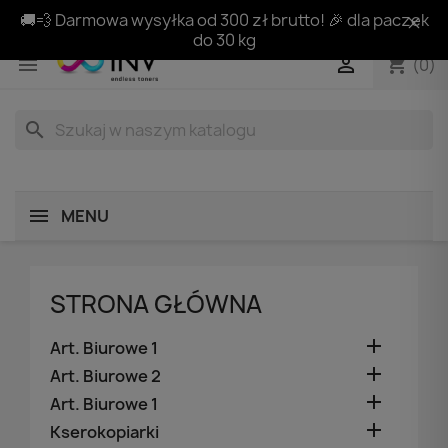
🚚💨 Darmowa wysyłka od 300 zł brutto! 🎉 dla paczek
do 30 kg
shopping_cart


(0)
search
MENU
STRONA GŁÓWNA

Art. Biurowe 1

Art. Biurowe 2

Art. Biurowe 1

Kserokopiarki