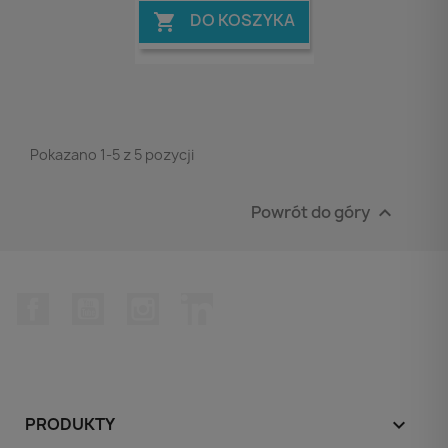
DO KOSZYKA

Pokazano 1-5 z 5 pozycji
Powrót do góry

Facebook
YouTube
Instagram
LinkedIn
PRODUKTY
