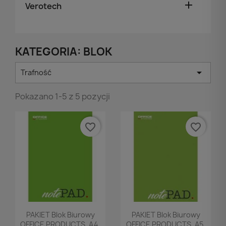

Verotech
KATEGORIA: BLOK

Trafność
Pokazano 1-5 z 5 pozycji
favorite_border
favorite_border
Podgląd
Podgląd


PAKIET Blok Biurowy
PAKIET Blok Biurowy
OFFICE PRODUCTS, A4,
OFFICE PRODUCTS, A5,