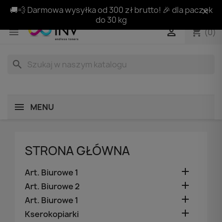
🚚💨 Darmowa wysyłka od 300 zł brutto! 🎉 dla paczek
do 30 kg
shopping_cart


(0)
search
MENU
STRONA GŁÓWNA

Art. Biurowe 1

Art. Biurowe 2

Art. Biurowe 1

Kserokopiarki