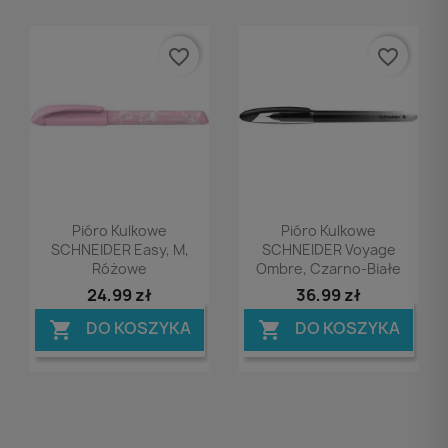
favorite_border
favorite_border
Podgląd
Podgląd


Pióro Kulkowe
Pióro Kulkowe
SCHNEIDER Easy, M,
SCHNEIDER Voyage
Różowe
Ombre, Czarno-Białe
24,99 zł
36,99 zł
DO KOSZYKA
DO KOSZYKA

