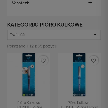

Verotech
KATEGORIA: PIÓRO KULKOWE

Trafność
Pokazano 1-12 z 65 pozycji
favorite_border
favorite_border
Podgląd
Podgląd


Pióro Kulkowe
Pióro Kulkowe
SCHNEIDER One
SCHNEIDER One Hybrid,