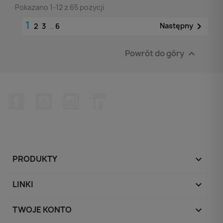
Pokazano 1-12 z 65 pozycji
1

Następny
2
3
…
6
Powrót do góry

Facebook
YouTube
Instagram
LinkedIn
PRODUKTY

LINKI

TWOJE KONTO
