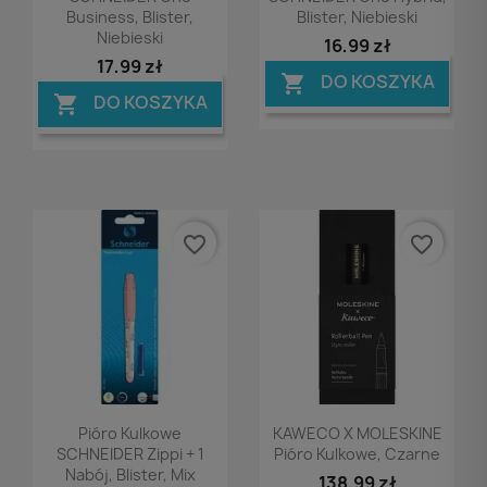
Business, Blister,
Blister, Niebieski
Niebieski
16,99 zł
17,99 zł
DO KOSZYKA

DO KOSZYKA

favorite_border
favorite_border
Podgląd
Podgląd


Pióro Kulkowe
KAWECO X MOLESKINE
SCHNEIDER Zippi + 1
Pióro Kulkowe, Czarne
Nabój, Blister, Mix
138,99 zł