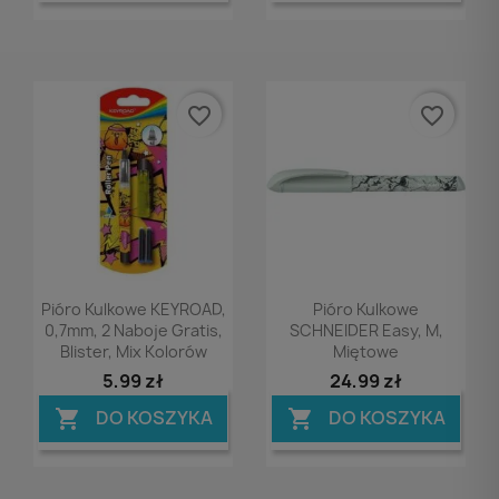
favorite_border
favorite_border
Podgląd
Podgląd


Pióro Kulkowe KEYROAD,
Pióro Kulkowe
0,7mm, 2 Naboje Gratis,
SCHNEIDER Easy, M,
Blister, Mix Kolorów
Miętowe
5,99 zł
24,99 zł
DO KOSZYKA
DO KOSZYKA

