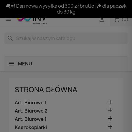
🚚💨 Darmowa wysyłka od 300 zł brutto! 🎉 dla paczek
do 30 kg
shopping_cart


(0)
search
MENU
STRONA GŁÓWNA

Art. Biurowe 1

Art. Biurowe 2

Art. Biurowe 1

Kserokopiarki