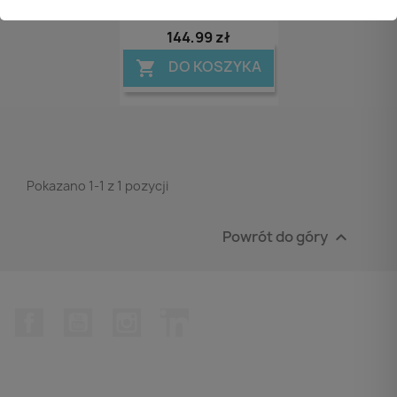
516202
144,99 zł
DO KOSZYKA

Pokazano 1-1 z 1 pozycji
Powrót do góry

Facebook
YouTube
Instagram
LinkedIn