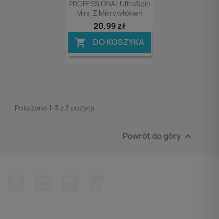
PROFESSIONAL UltraSpin
Mini, Z Mikrowłókien
20,99 zł
DO KOSZYKA

Pokazano 1-3 z 3 pozycji
Powrót do góry

Facebook
YouTube
Instagram
LinkedIn