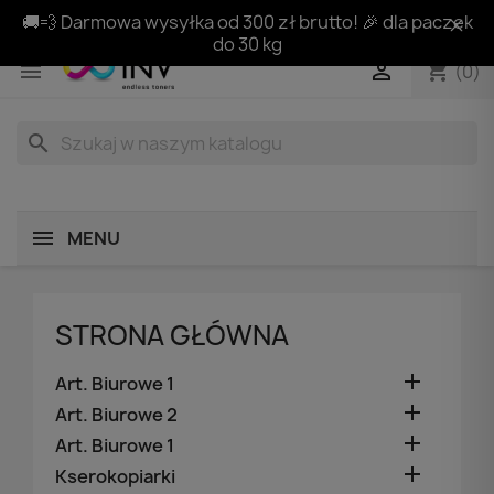
🚚💨 Darmowa wysyłka od 300 zł brutto! 🎉 dla paczek
do 30 kg
shopping_cart


(0)
search
MENU
STRONA GŁÓWNA

Art. Biurowe 1

Art. Biurowe 2

Art. Biurowe 1

Kserokopiarki