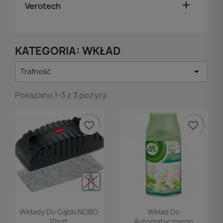

Verotech
KATEGORIA: WKŁAD

Trafność
Pokazano 1-3 z 3 pozycji
favorite_border
favorite_border
Podgląd
Podgląd


Wkłady Do Gąbki NOBO,
Wkład Do
10szt.
Automatycznego