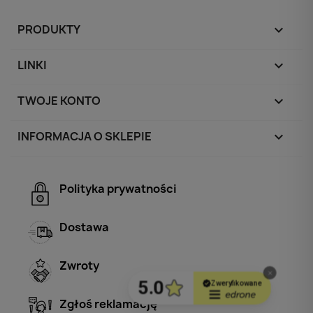
PRODUKTY

LINKI

TWOJE KONTO

INFORMACJA O SKLEPIE
keyboard_arrow_down
Polityka prywatności
Dostawa
Zwroty
Zgłoś reklamację