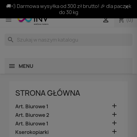
🚚💨 Darmowa wysyłka od 300 zł brutto! 🎉 dla paczek
do 30 kg
shopping_cart


(0)
search
MENU
STRONA GŁÓWNA

Art. Biurowe 1

Art. Biurowe 2

Art. Biurowe 1

Kserokopiarki