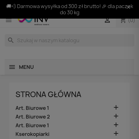
🚚💨 Darmowa wysyłka od 300 zł brutto! 🎉 dla paczek
do 30 kg
shopping_cart


(0)
search
MENU
STRONA GŁÓWNA

Art. Biurowe 1

Art. Biurowe 2

Art. Biurowe 1

Kserokopiarki