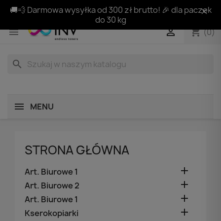
🚚💨 Darmowa wysyłka od 300 zł brutto! 🎉 dla paczek
do 30 kg
shopping_cart


(0)
search
MENU
STRONA GŁÓWNA

Art. Biurowe 1

Art. Biurowe 2

Art. Biurowe 1

Kserokopiarki