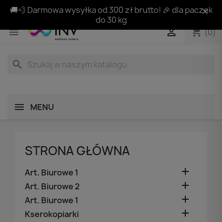
🚚💨 Darmowa wysyłka od 300 zł brutto! 🎉 dla paczek
do 30 kg
shopping_cart


(0)
search
MENU
STRONA GŁÓWNA

Art. Biurowe 1

Art. Biurowe 2

Art. Biurowe 1

Kserokopiarki