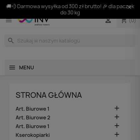
🚚💨 Darmowa wysyłka od 300 zł brutto! 🎉 dla paczek
do 30 kg
shopping_cart


(0)
search
MENU
STRONA GŁÓWNA

Art. Biurowe 1

Art. Biurowe 2

Art. Biurowe 1

Kserokopiarki