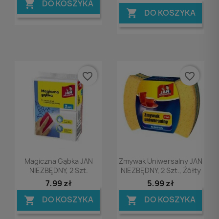
DO KOSZYKA

DO KOSZYKA

favorite_border
favorite_border
Podgląd
Podgląd


Magiczna Gąbka JAN
Zmywak Uniwersalny JAN
NIEZBĘDNY, 2 Szt.
NIEZBĘDNY, 2 Szt., Żółty
7,99 zł
5,99 zł
DO KOSZYKA
DO KOSZYKA

