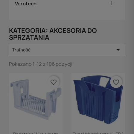

Verotech
KATEGORIA: AKCESORIA DO
SPRZĄTANIA

Trafność
Pokazano 1-12 z 106 pozycji
favorite_border
favorite_border
Podgląd
Podgląd

