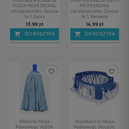
Podstawa Wyciskacza
Tunel Wyciskacza VILEDA
VILEDA PROFESSIONAL
PROFESSIONAL
UltraSpeed Mini, Zestaw
UltraSpeed Mini, Zestaw
Nr 1, Szara
Nr 1, Niebieski
13,99 zł
14,99 zł
DO KOSZYKA
DO KOSZYKA


favorite_border
favorite_border
Podgląd
Podgląd


Wkład Do Mopa
Wyciskacz Do Mopa
Paskowego VILEDA
Paskowego (koszyk)