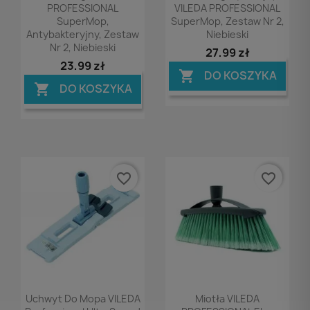
PROFESSIONAL
VILEDA PROFESSIONAL
SuperMop,
SuperMop, Zestaw Nr 2,
Antybakteryjny, Zestaw
Niebieski
Nr 2, Niebieski
27,99 zł
23,99 zł
DO KOSZYKA

DO KOSZYKA

favorite_border
favorite_border
Podgląd
Podgląd


Uchwyt Do Mopa VILEDA
Miotła VILEDA