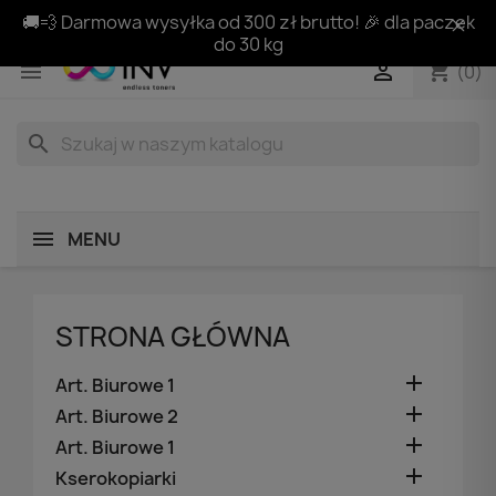
🚚💨 Darmowa wysyłka od 300 zł brutto! 🎉 dla paczek
do 30 kg
shopping_cart


(0)
search
MENU
STRONA GŁÓWNA

Art. Biurowe 1

Art. Biurowe 2

Art. Biurowe 1

Kserokopiarki