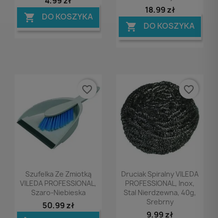
4,99 zł
18,99 zł
DO KOSZYKA

DO KOSZYKA

favorite_border
favorite_border
Podgląd
Podgląd


Szufelka Ze Zmiotką
Druciak Spiralny VILEDA
VILEDA PROFESSIONAL,
PROFESSIONAL, Inox,
Szaro-Niebieska
Stal Nierdzewna, 40g,
Srebrny
50,99 zł
9,99 zł