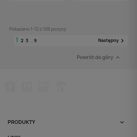
Pokazano 1-12 z 106 pozycji
1

Następny
2
3
…
9
Powrót do góry

Facebook
YouTube
Instagram
LinkedIn
PRODUKTY
