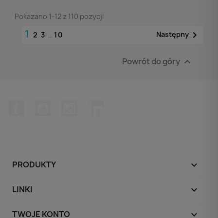
Pokazano 1-12 z 110 pozycji
1

Następny
2
3
…
10
Powrót do góry

Facebook
YouTube
Instagram
LinkedIn
PRODUKTY

LINKI

TWOJE KONTO
