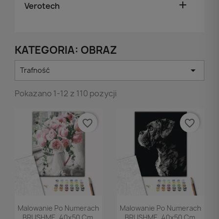

Verotech
KATEGORIA: OBRAZ

Trafność
Pokazano 1-12 z 110 pozycji
favorite_border
favorite_border
Podgląd
Podgląd


Malowanie Po Numerach
Malowanie Po Numerach
BRUSHME, 40x50 Cm,
BRUSHME, 40x50 Cm,