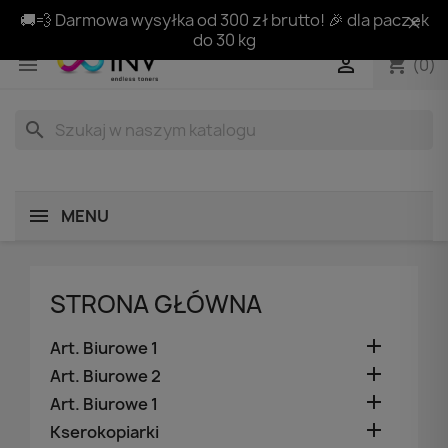
🚚💨 Darmowa wysyłka od 300 zł brutto! 🎉 dla paczek
do 30 kg
shopping_cart


(0)
search
MENU
STRONA GŁÓWNA

Art. Biurowe 1

Art. Biurowe 2

Art. Biurowe 1

Kserokopiarki