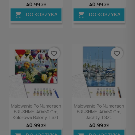
40,99 zł
40,99 zł
DO KOSZYKA
DO KOSZYKA


favorite_border
favorite_border
Podgląd
Podgląd


Malowanie Po Numerach
Malowanie Po Numerach
BRUSHME, 40x50 Cm,
BRUSHME, 40x50 Cm,
Kolorowe Balony, 1 Szt.
Jachty, 1 Szt.
40,99 zł
40,99 zł