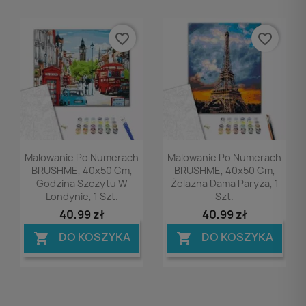
favorite_border
favorite_border
Podgląd
Podgląd


Malowanie Po Numerach
Malowanie Po Numerach
BRUSHME, 40x50 Cm,
BRUSHME, 40x50 Cm,
Godzina Szczytu W
Żelazna Dama Paryża, 1
Londynie, 1 Szt.
Szt.
40,99 zł
40,99 zł
DO KOSZYKA
DO KOSZYKA

