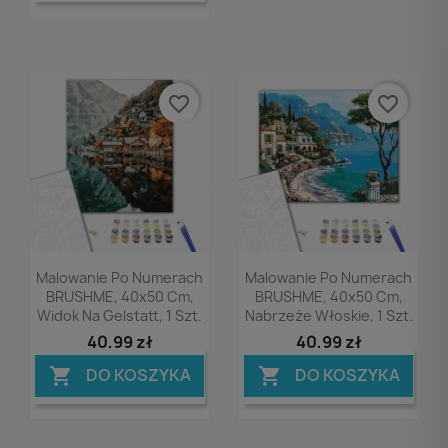
favorite_border
favorite_border
Podgląd
Podgląd


Malowanie Po Numerach
Malowanie Po Numerach
BRUSHME, 40x50 Cm,
BRUSHME, 40x50 Cm,
Widok Na Gelstatt, 1 Szt.
Nabrzeże Włoskie, 1 Szt.
40,99 zł
40,99 zł
DO KOSZYKA
DO KOSZYKA

