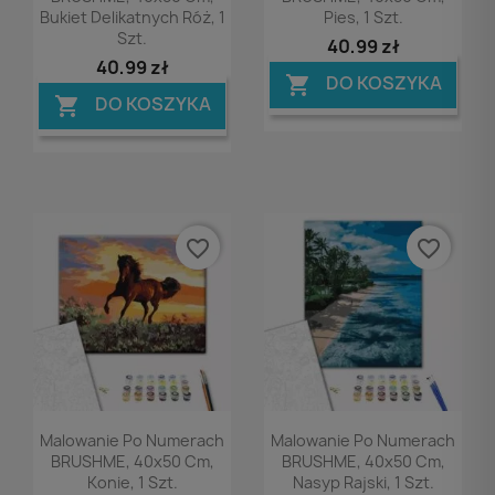
Bukiet Delikatnych Róż, 1
Pies, 1 Szt.
Szt.
40,99 zł
40,99 zł
DO KOSZYKA

DO KOSZYKA

favorite_border
favorite_border
Podgląd
Podgląd


Malowanie Po Numerach
Malowanie Po Numerach
BRUSHME, 40x50 Cm,
BRUSHME, 40x50 Cm,
Konie, 1 Szt.
Nasyp Rajski, 1 Szt.