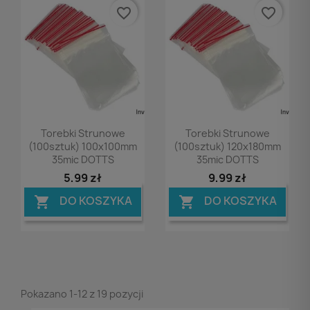
favorite_border
favorite_border
Podgląd
Podgląd


Torebki Strunowe
Torebki Strunowe
(100sztuk) 100x100mm
(100sztuk) 120x180mm
35mic DOTTS
35mic DOTTS
5,99 zł
9,99 zł
DO KOSZYKA
DO KOSZYKA


Pokazano 1-12 z 19 pozycji