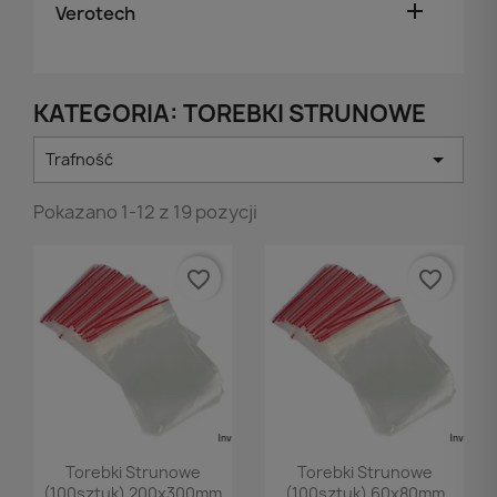

Verotech
KATEGORIA: TOREBKI STRUNOWE

Trafność
Pokazano 1-12 z 19 pozycji
favorite_border
favorite_border
Podgląd
Podgląd


Torebki Strunowe
Torebki Strunowe
(100sztuk) 200x300mm
(100sztuk) 60x80mm