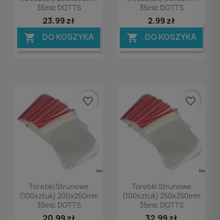
35mic DOTTS
35mic DOTTS
23,99 zł
2,99 zł
DO KOSZYKA
DO KOSZYKA


favorite_border
favorite_border
Podgląd
Podgląd


Torebki Strunowe
Torebki Strunowe
(100sztuk) 200x250mm
(100sztuk) 250x350mm
35mic DOTTS
35mic DOTTS
20,99 zł
32,99 zł