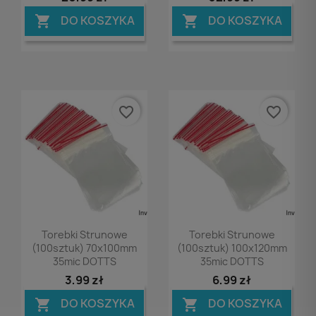
DO KOSZYKA
DO KOSZYKA


favorite_border
favorite_border
Podgląd
Podgląd


Torebki Strunowe
Torebki Strunowe
(100sztuk) 70x100mm
(100sztuk) 100x120mm
35mic DOTTS
35mic DOTTS
3,99 zł
6,99 zł
DO KOSZYKA
DO KOSZYKA

