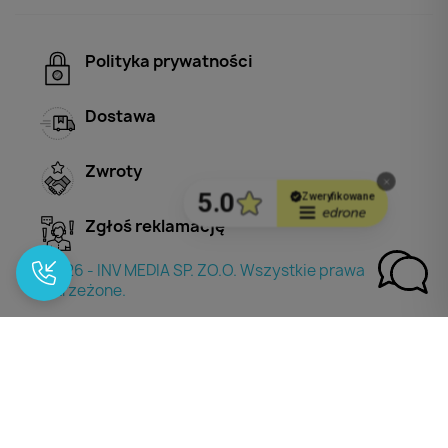
Polityka prywatności
Dostawa
Zwroty
Zgłoś reklamację
© 2026 - INV MEDIA SP. ZO.O. Wszystkie prawa
zastrzeżone.