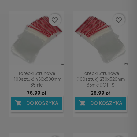
favorite_border
favorite_border
Podgląd
Podgląd


Torebki Strunowe
Torebki Strunowe
(100sztuk) 450x500mm
(100sztuk) 230x320mm
35mic
35mic DOTTS
76,99 zł
28,99 zł
DO KOSZYKA
DO KOSZYKA

