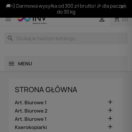
🚚💨 Darmowa wysyłka od 300 zł brutto! 🎉 dla paczek
do 30 kg
shopping_cart


(0)
search
MENU
STRONA GŁÓWNA

Art. Biurowe 1

Art. Biurowe 2

Art. Biurowe 1

Kserokopiarki