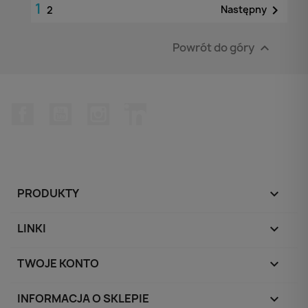
1

Następny
2
Powrót do góry

Facebook
YouTube
Instagram
LinkedIn
PRODUKTY

LINKI

TWOJE KONTO

INFORMACJA O SKLEPIE
keyboard_arrow_down