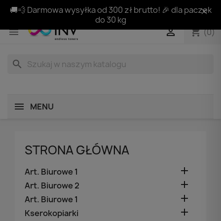
🚚💨 Darmowa wysyłka od 300 zł brutto! 🎉 dla paczek
do 30 kg
shopping_cart


(0)
search
MENU
STRONA GŁÓWNA

Art. Biurowe 1

Art. Biurowe 2

Art. Biurowe 1

Kserokopiarki