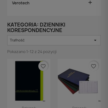

Verotech
KATEGORIA: DZIENNIKI
KORESPONDENCYJNE

Trafność
Pokazano 1-12 z 24 pozycji
favorite_border
favorite_border
Podgląd
Podgląd

