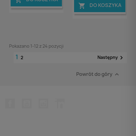
DO KOSZYKA

Pokazano 1-12 z 24 pozycji
1

Następny
2
Powrót do góry

Facebook
YouTube
Instagram
LinkedIn