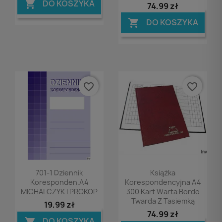
DO KOSZYKA

74,99 zł
DO KOSZYKA

favorite_border
favorite_border
Podgląd
Podgląd


701-1 Dziennik
Książka
Koresponden.A4
Korespondencyjna A4
MICHALCZYK I PROKOP
300 Kart Warta Bordo
Twarda Z Tasiemką
19,99 zł
74,99 zł
DO KOSZYKA
