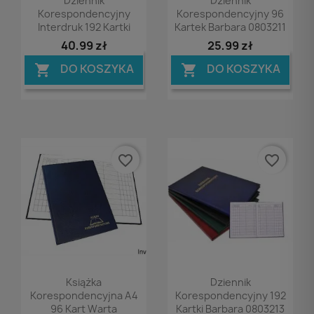
Dziennik
Dziennik
Korespondencyjny
Korespondencyjny 96
Interdruk 192 Kartki
Kartek Barbara 0803211
40,99 zł
25,99 zł
DO KOSZYKA
DO KOSZYKA


favorite_border
favorite_border
Podgląd
Podgląd


Książka
Dziennik
Korespondencyjna A4
Korespondencyjny 192
96 Kart Warta
Kartki Barbara 0803213