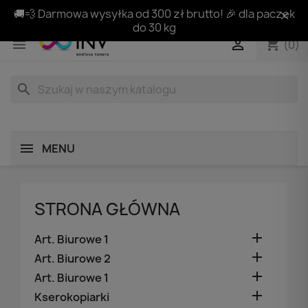
🚚💨 Darmowa wysyłka od 300 zł brutto! 🎉 dla paczek
do 30 kg
shopping_cart


(0)
search
MENU
STRONA GŁÓWNA

Art. Biurowe 1

Art. Biurowe 2

Art. Biurowe 1

Kserokopiarki