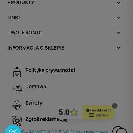
PRODUKTY

LINKI

TWOJE KONTO

INFORMACJA O SKLEPIE
keyboard_arrow_down
Polityka prywatności
Dostawa
Zwroty
Zgłoś reklamację
© 2026 - INV MEDIA SP. ZO.O. Wszystkie prawa