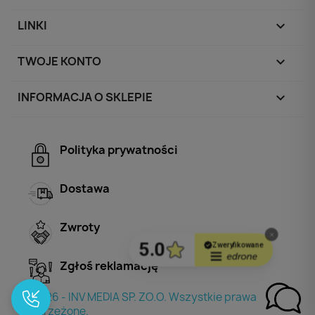
LINKI

TWOJE KONTO

INFORMACJA O SKLEPIE
keyboard_arrow_down
Polityka prywatności
Dostawa
Zwroty
Zgłoś reklamację
© 2026 - INV MEDIA SP. ZO.O. Wszystkie prawa
zastrzeżone.