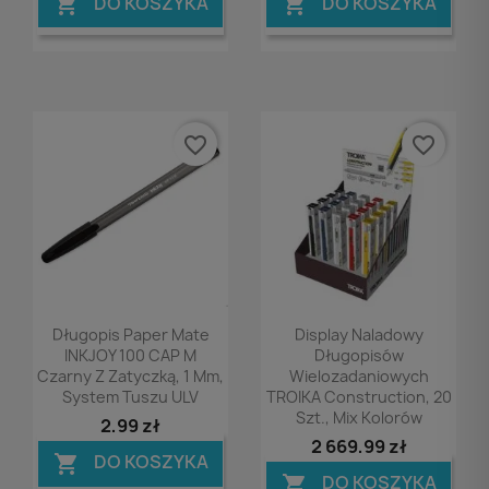
DO KOSZYKA
DO KOSZYKA


favorite_border
favorite_border
Podgląd
Podgląd


Długopis Paper Mate
Display Naladowy
INKJOY 100 CAP M
Długopisów
Czarny Z Zatyczką, 1 Mm,
Wielozadaniowych
System Tuszu ULV
TROIKA Construction, 20
Szt., Mix Kolorów
2,99 zł
2 669,99 zł
DO KOSZYKA

DO KOSZYKA
