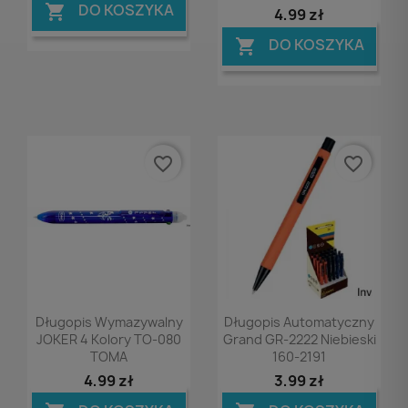
DO KOSZYKA

4,99 zł
DO KOSZYKA

favorite_border
favorite_border
Podgląd
Podgląd


Długopis Wymazywalny
Długopis Automatyczny
JOKER 4 Kolory TO-080
Grand GR-2222 Niebieski
TOMA
160-2191
4,99 zł
3,99 zł