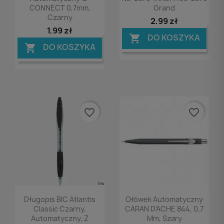
CONNECT 0,7mm,
Grand
Czarny
2,99 zł
1,99 zł
DO KOSZYKA

DO KOSZYKA

favorite_border
favorite_border
Podgląd
Podgląd


Długopis BIC Atlantis
Ołówek Automatyczny
Classic Czarny,
CARAN D'ACHE 844, 0,7
Automatyczny, Z
Mm, Szary