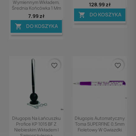
Wymiennym Wkładem,
128,99 zł
Średnia Końcówka 1 Mm
DO KOSZYKA

7,99 zł
DO KOSZYKA

favorite_border
favorite_border
Podgląd
Podgląd


Długopis Na Łańcuszku
Długopis Automatyczny
Profice KP 1015 BF Z
Toma SUPERFINE 0,5mm
Niebieskim Wkładem I
Fioletowy W Gwiazdki
Samoprzylepną