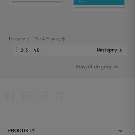
Pokazano 1-12 z 472 pozycji
1

Następny
2
3
…
40
Powrót do góry

Facebook
YouTube
Instagram
LinkedIn
PRODUKTY
