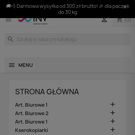
🚚💨 Darmowa wysyłka od 300 zł brutto! 🎉 dla paczek
do 30 kg
shopping_cart


(0)
search
MENU
STRONA GŁÓWNA

Art. Biurowe 1

Art. Biurowe 2

Art. Biurowe 1

Kserokopiarki