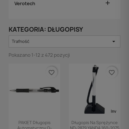

Verotech
KATEGORIA: DŁUGOPISY

Trafność
Pokazano 1-12 z 472 pozycji
favorite_border
favorite_border
Podgląd
Podgląd


PAKIET Długopis
Długopis Na Sprężynce
Automatyczny Q-
ND-2879 YANDA 160-2075