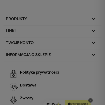
PRODUKTY

LINKI

TWOJE KONTO

INFORMACJA O SKLEPIE
keyboard_arrow_down
Polityka prywatności
Dostawa
Zwroty