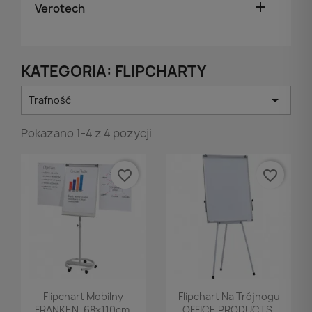

Verotech
KATEGORIA: FLIPCHARTY

Trafność
Pokazano 1-4 z 4 pozycji
favorite_border
favorite_border
Podgląd
Podgląd


Flipchart Mobilny
Flipchart Na Trójnogu
FRANKEN, 68x110cm,
OFFICE PRODUCTS,