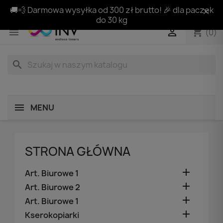
🚚💨 Darmowa wysyłka od 300 zł brutto! 🎉 dla paczek
do 30 kg
shopping_cart


(0)
search
MENU
STRONA GŁÓWNA

Art. Biurowe 1

Art. Biurowe 2

Art. Biurowe 1

Kserokopiarki