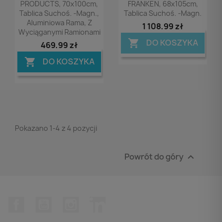
PRODUCTS, 70x100cm,
FRANKEN, 68x105cm,
Tablica Suchoś. -magn.,
Tablica Suchoś. -magn.
Aluminiowa Rama, Z
1 108,99 zł
Wyciąganymi Ramionami
DO KOSZYKA

469,99 zł
DO KOSZYKA

Pokazano 1-4 z 4 pozycji
Powrót do góry

Facebook
YouTube
Instagram
LinkedIn